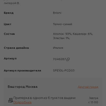
литерой B.
Бренд
Brioni
Цвет
Темно-синий
Состав
Хлопок: 93%; Кашемир: 6%;
Эластан: 1%;
Страна дизайна
Италия
Артикул
7046287
Артикул производителя
SPE10L-PCD03
Ваш город
Москва
Другой город
Примерка в одном из 6 пунктов выдачи
Завтра
Подробнее
c 13:00