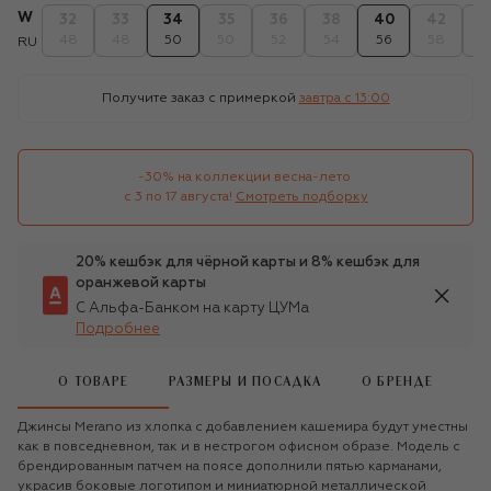
W
32
33
34
35
36
38
40
42
4
48
48
50
50
52
54
56
58
6
RU
Получите заказ с примеркой
завтра c 13:00
-30% на коллекции весна-лето 

с 3 по 17 августа!
Смотреть подборку
20% кешбэк для чёрной карты и 8% кешбэк для
оранжевой карты
С Альфа-Банком на карту ЦУМа
Подробнее
О ТОВАРЕ
РАЗМЕРЫ И ПОСАДКА
О БРЕНДЕ
Джинсы Merano из хлопка с добавлением кашемира будут уместны
как в повседневном, так и в нестрогом офисном образе. Модель с
брендированным патчем на поясе дополнили пятью карманами,
украсив боковые логотипом и миниатюрной металлической