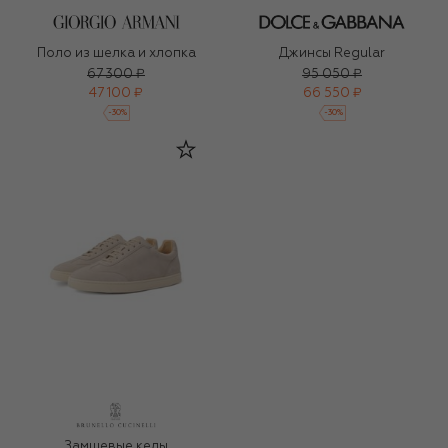
Поло из шелка и хлопка
Джинсы Regular
67 300 ₽
95 050 ₽
47 100 ₽
66 550 ₽
-
30
%
-
30
%
Замшевые кеды