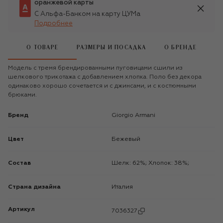
оранжевой карты
С Альфа-Банком на карту ЦУМа
Подробнее
О ТОВАРЕ
РАЗМЕРЫ И ПОСАДКА
О БРЕНДЕ
Модель с тремя брендированными пуговицами сшили из
шелкового трикотажа с добавлением хлопка. Поло без декора
одинаково хорошо сочетается и с джинсами, и с костюмными
брюками.
Бренд
Giorgio Armani
Цвет
Бежевый
Состав
Шелк: 62%; Хлопок: 38%;
Страна дизайна
Италия
Артикул
7036327