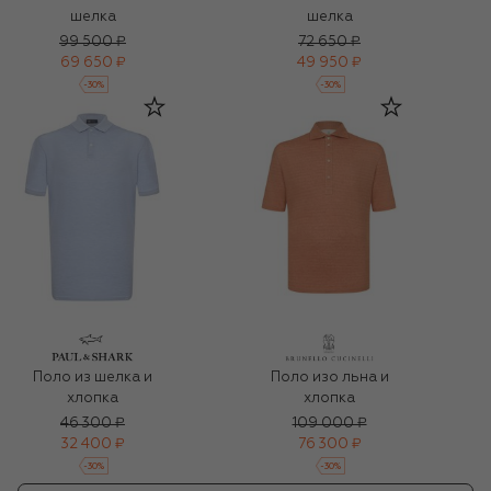
шелка
шелка
99 500 ₽
72 650 ₽
69 650 ₽
49 950 ₽
-
30
%
-
30
%
Поло из шелка и
Поло изо льна и
хлопка
хлопка
46 300 ₽
109 000 ₽
32 400 ₽
76 300 ₽
-
30
%
-
30
%