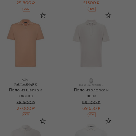
29 600 ₽
51 300 ₽
-
30
%
-
30
%
Поло из шелка и
Поло из хлопка и
хлопка
льна
38 600 ₽
99 500 ₽
27 000 ₽
69 650 ₽
-
30
%
-
30
%