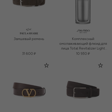
Замшевый ремень
Комплексный
омолаживающий флюид для
лица Total Revitalizer Light
Fluid (70ml)
31 600 ₽
10 930 ₽