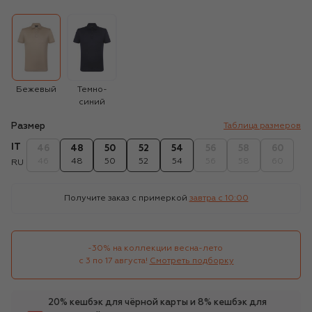
Бежевый
Темно-
синий
Размер
Таблица размеров
IT
46
48
50
52
54
56
58
60
46
48
50
52
54
56
58
60
RU
Получите заказ с примеркой
завтра c 10:00
-30% на коллекции весна-лето 

с 3 по 17 августа!
Смотреть подборку
20% кешбэк для чёрной карты и 8% кешбэк для