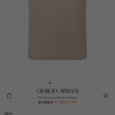
Giorgio Armani
Поло из шелка и хлопка
67 300 ₽
47 100 ₽
-
30
%
Цвет