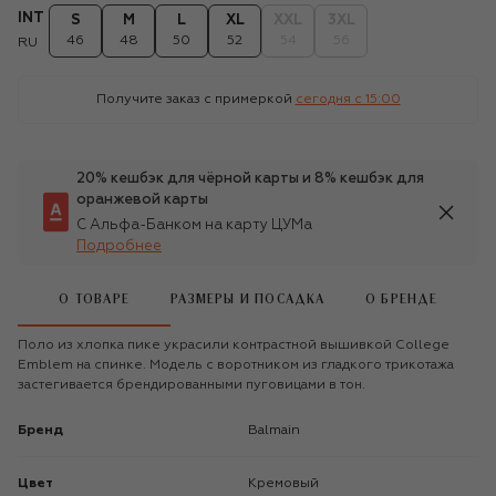
INT
S
M
L
XL
XXL
3XL
46
48
50
52
54
56
RU
Получите заказ с примеркой
сегодня c 15:00
20% кешбэк для чёрной карты и 8% кешбэк для
оранжевой карты
С Альфа-Банком на карту ЦУМа
Подробнее
О ТОВАРЕ
РАЗМЕРЫ И ПОСАДКА
О БРЕНДЕ
Поло из хлопка пике украсили контрастной вышивкой College
Emblem на спинке. Модель с воротником из гладкого трикотажа
застегивается брендированными пуговицами в тон.
Бренд
Balmain
Цвет
Кремовый