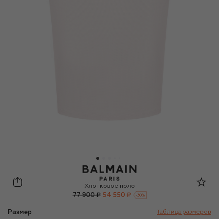
Balmain
Хлопковое поло
77 900 ₽
54 550 ₽
-
30
%
Размер
Таблица размеров