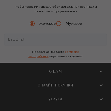
Чтобы первыми узнавать об эксклюзивных новинках и
специальных предложениях
Женское
Мужское
Продолжая, вы даете
согласие
на обработку
персональных данных
О ЦУМ
О магазине
ОНЛАЙН ПОКУПКИ
Новости и события
Вопросы и ответы
УСЛУГИ
Бутики и ПВЗ ЦУМ
Мобильное приложение
Контакты
Шопинг-сервисы