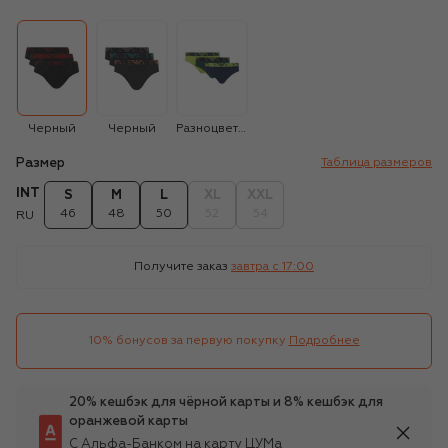
Черный
Черный
Разноцветный
Размер
Таблица размеров
INT
S
M
L
XL
XXL
46
48
50
52
54
RU
Получите заказ
завтра c 17:00
10% бонусов за первую покупку
Подробнее
20% кешбэк для чёрной карты и 8% кешбэк для
оранжевой карты
С Альфа-Банком на карту ЦУМа