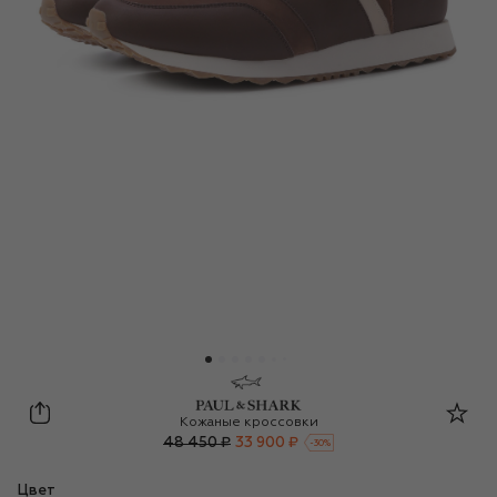
Paul&Shark
Кожаные кроссовки
48 450 ₽
33 900 ₽
-
30
%
Цвет