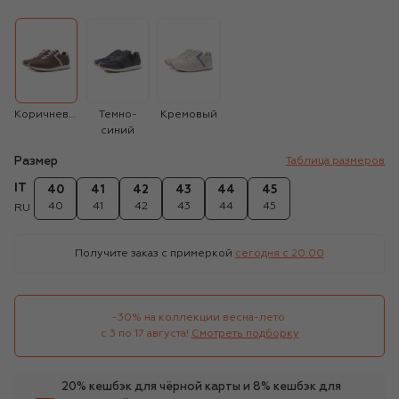
Коричневый
Темно-
Кремовый
синий
Размер
Таблица размеров
IT
40
41
42
43
44
45
40
41
42
43
44
45
RU
Получите заказ с примеркой
сегодня c 20:00
-30% на коллекции весна-лето 

с 3 по 17 августа!
Смотреть подборку
20% кешбэк для чёрной карты и 8% кешбэк для