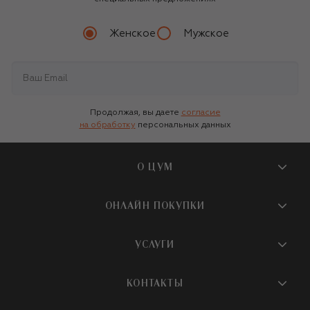
Женское
Мужское
Продолжая, вы даете
согласие
на обработку
персональных данных
О ЦУМ
О магазине
ОНЛАЙН ПОКУПКИ
Новости и события
Вопросы и ответы
УСЛУГИ
Бутики и ПВЗ ЦУМ
Мобильное приложение
Контакты
Шопинг-сервисы
КОНТАКТЫ
Доставка
Наша история
Шопинг со стилистом ЦУМ
Обмен и возврат