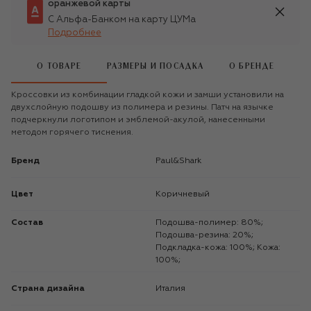
оранжевой карты
С Альфа-Банком на карту ЦУМа
Подробнее
О ТОВАРЕ
РАЗМЕРЫ И ПОСАДКА
О БРЕНДЕ
Кроссовки из комбинации гладкой кожи и замши установили на
двухслойную подошву из полимера и резины. Патч на язычке
подчеркнули логотипом и эмблемой-акулой, нанесенными
методом горячего тиснения.
Бренд
Paul&Shark
Цвет
Коричневый
Состав
Подошва-полимер: 80%;
Подошва-резина: 20%;
Подкладка-кожа: 100%; Кожа:
100%;
Страна дизайна
Италия