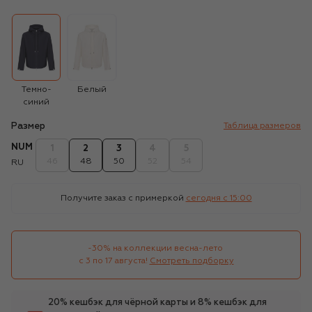
Темно-
Белый
синий
Размер
Таблица размеров
NUM
1
2
3
4
5
46
48
50
52
54
RU
Получите заказ с примеркой
сегодня c 15:00
-30% на коллекции весна-лето 

с 3 по 17 августа!
Смотреть подборку
20% кешбэк для чёрной карты и 8% кешбэк для