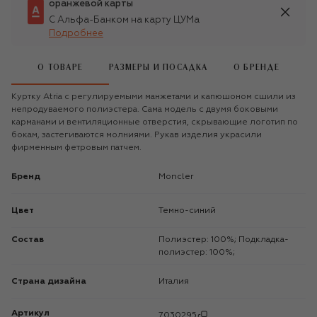
оранжевой карты
С Альфа-Банком на карту ЦУМа
Подробнее
О ТОВАРЕ
РАЗМЕРЫ И ПОСАДКА
О БРЕНДЕ
Куртку Atria с регулируемыми манжетами и капюшоном сшили из
непродуваемого полиэстера. Сама модель с двумя боковыми
карманами и вентиляционные отверстия, скрывающие логотип по
бокам, застегиваются молниями. Рукав изделия украсили
фирменным фетровым патчем.
Бренд
Moncler
Цвет
Темно-синий
Состав
Полиэстер: 100%; Подкладка-
полиэстер: 100%;
Страна дизайна
Италия
Артикул
7030295