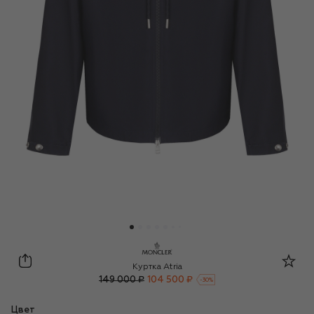
Moncler
Куртка Atria
149 000 ₽
104 500 ₽
-
30
%
Цвет