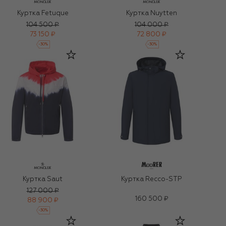
Куртка Fetuque
Куртка Nuytten
104 500 ₽
104 000 ₽
73 150 ₽
72 800 ₽
-
30
%
-
30
%
Куртка Saut
Куртка Recco-STP
127 000 ₽
160 500 ₽
88 900 ₽
-
30
%