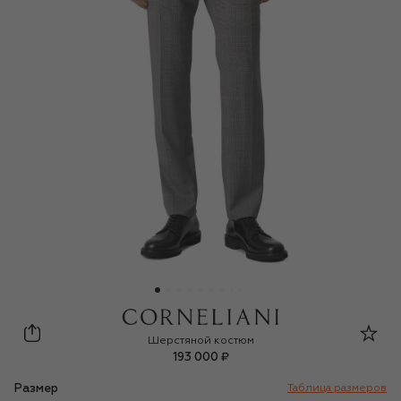
Corneliani
Шерстяной костюм
193 000 ₽
Размер
Таблица размеров