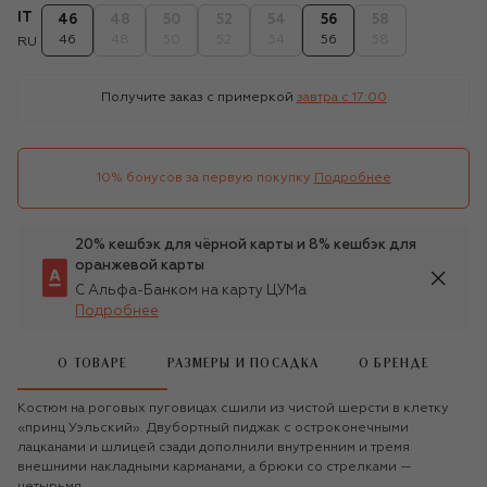
IT
46
48
50
52
54
56
58
46
48
50
52
54
56
58
RU
Получите заказ с примеркой
завтра c 17:00
10% бонусов за первую покупку
Подробнее
20% кешбэк для чёрной карты и 8% кешбэк для
оранжевой карты
С Альфа-Банком на карту ЦУМа
Подробнее
О ТОВАРЕ
РАЗМЕРЫ И ПОСАДКА
О БРЕНДЕ
Костюм на роговых пуговицах сшили из чистой шерсти в клетку
«принц Уэльский». Двубортный пиджак с остроконечными
лацканами и шлицей сзади дополнили внутренним и тремя
внешними накладными карманами, а брюки со стрелками —
четырьмя.