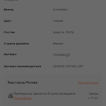
Бренд
Corneliani
Цвет
Серый
Состав
Шерсть: 100%;
Страна дизайна
Италия
Артикул
7029485
Артикул производителя
25X009-2517201_SET
Ваш город
Москва
Другой город
Примерка в одном из 6 пунктов выдачи
Завтра
Подробнее
c 17:00