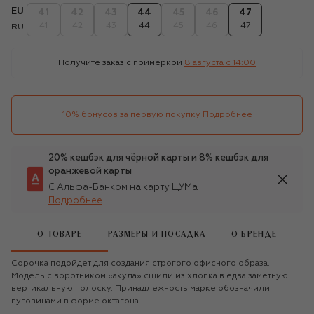
EU
41
42
43
44
45
46
47
41
42
43
44
45
46
47
RU
Получите заказ с примеркой
8 августа c 14:00
10% бонусов за первую покупку
Подробнее
20% кешбэк для чёрной карты и 8% кешбэк для
оранжевой карты
С Альфа-Банком на карту ЦУМа
Подробнее
О ТОВАРЕ
РАЗМЕРЫ И ПОСАДКА
О БРЕНДЕ
Сорочка подойдет для создания строгого офисного образа.
Модель с воротником «акула» сшили из хлопка в едва заметную
вертикальную полоску. Принадлежность марке обозначили
пуговицами в форме октагона.