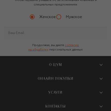
Чтобы первыми узнавать об эксклюзивных новинках и
специальных предложениях
Женское
Мужское
Продолжая, вы даете
согласие
на обработку
персональных данных
О ЦУМ
О магазине
ОНЛАЙН ПОКУПКИ
Новости и события
Вопросы и ответы
УСЛУГИ
Бутики и ПВЗ ЦУМ
Мобильное приложение
Контакты
Шопинг-сервисы
КОНТАКТЫ
Доставка
Наша история