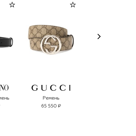
мень
Ремень
Парфюмерная вода
Interlude Black Iris
₽
65 550 ₽
Man (100ml)
63 690 ₽