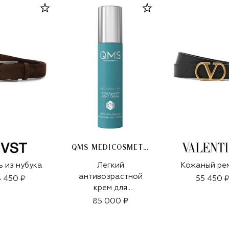
QMS MEDICOSMETICS
 из нубука
Легкий
Кожаный ре
антивозрастной
 450 ₽
55 450 
крем для
интенсивного
85 000 ₽
укрепления зрелой
кожи «3D-