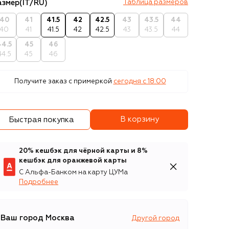
азмер
(IT/RU)
Таблица размеров
40
41
41.5
42
42.5
43
43.5
44
40
41
41.5
42
42.5
43
43.5
44
44.5
45
46
44.5
45
46
Получите заказ с примеркой
сегодня c 18:00
В корзину
Быстрая покупка
20% кешбэк для чёрной карты и 8%
кешбэк для оранжевой карты
С Альфа-Банком на карту ЦУМа
Подробнее
Ваш город
Москва
Другой город