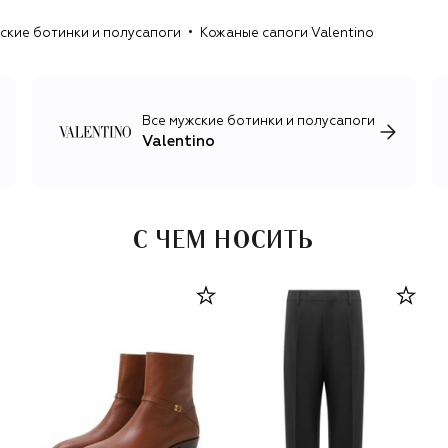
кашемира, шерсти и шелка дополняют сложные
ские ботинки и полусапоги
Кожаные сапоги Valentino
аксессуары и обувь, в частности знаковые для бренда
коллекции Rockstud и V Logo, успешно преодолевшие
первую четверть XXI века с минимальными изменениями.
Все мужские ботинки и полусапоги
Valentino
С ЧЕМ НОСИТЬ