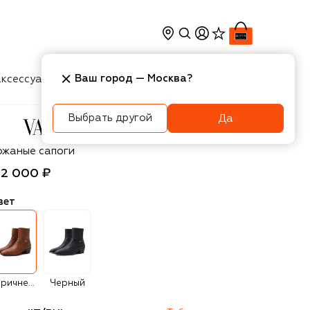
Ваш город —
Москва
?
ксессуары
Косметика
Интерьер
Новости
Выбрать другой
Да
lentino
ожаные сапоги
52 000 ₽
вет
Коричневый
Черный