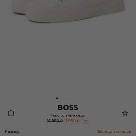
BOSS
Текстильные кеды
16 950 ₽
11 850 ₽
-
30
%
Размер
Таблица размеров