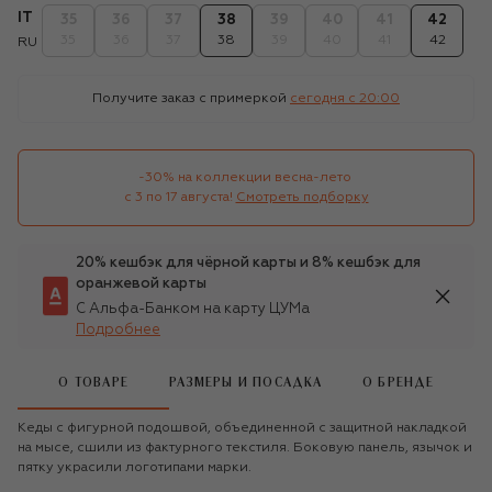
IT
35
36
37
38
39
40
41
42
35
36
37
38
39
40
41
42
RU
Получите заказ с примеркой
сегодня c 20:00
-30% на коллекции весна-лето 

с 3 по 17 августа!
Смотреть подборку
20% кешбэк для чёрной карты и 8% кешбэк для
оранжевой карты
С Альфа-Банком на карту ЦУМа
Подробнее
О ТОВАРЕ
РАЗМЕРЫ И ПОСАДКА
О БРЕНДЕ
Кеды с фигурной подошвой, объединенной с защитной накладкой
на мысе, сшили из фактурного текстиля. Боковую панель, язычок и
пятку украсили логотипами марки.