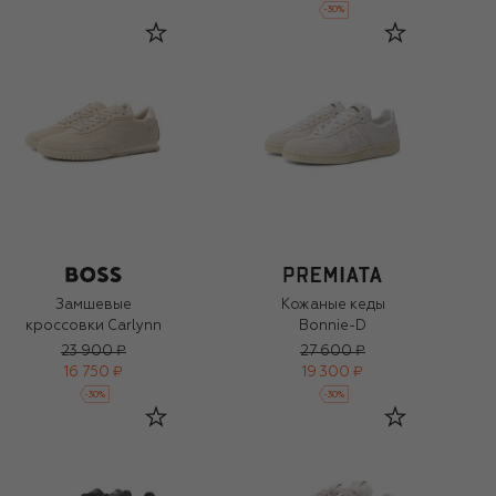
-
30
%
Замшевые
Кожаные кеды
кроссовки Carlynn
Bonnie-D
23 900 ₽
27 600 ₽
16 750 ₽
19 300 ₽
-
30
%
-
30
%