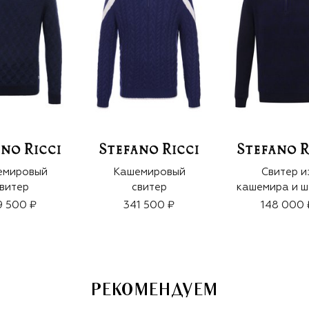
емировый
Кашемировый
Свитер и
витер
свитер
кашемира и ш
9 500 ₽
341 500 ₽
148 000 
РЕКОМЕНДУЕМ