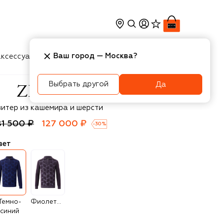
Ваш город —
Москва
?
ксессуары
Косметика
Интерьер
Новости
Выбрать другой
Да
li
витер из кашемира и шерсти
81 500 ₽
127 000 ₽
-
30
%
вет
Темно-
Фиолетовый
синий