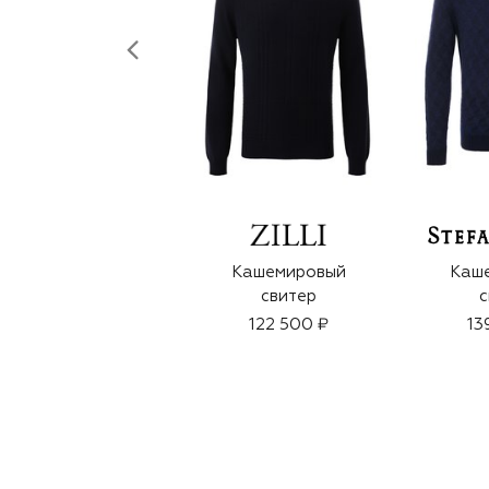
Кашемировый
Каш
свитер
с
122 500 ₽
13