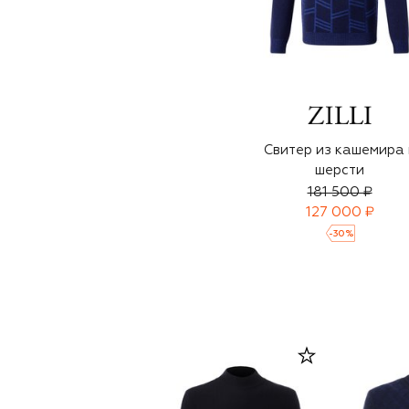
Свитер из кашемира 
шерсти
181 500 ₽
127 000 ₽
-
30
%