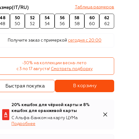
азмер
(IT/RU)
Таблица размеров
48
50
52
54
56
58
60
62
48
50
52
54
56
58
60
62
Получите заказ с примеркой
сегодня c 20:00
-30% на коллекции весна-лето 

с 3 по 17 августа!
Смотреть подборку
В корзину
Быстрая покупка
20% кешбэк для чёрной карты и 8%
кешбэк для оранжевой карты
С Альфа-Банком на карту ЦУМа
Подробнее