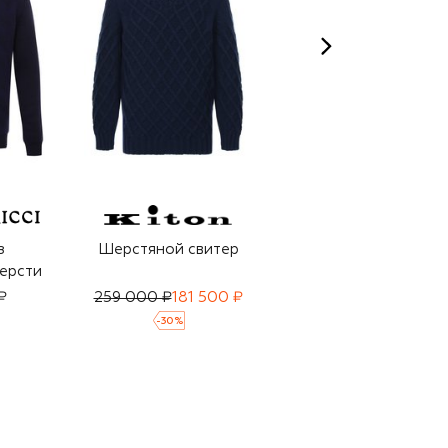
з
Шерстяной свитер
Свитер из шерсти и
ерсти
кашемира
₽
259 000 ₽
181 500 ₽
126 500 ₽
-
30
%