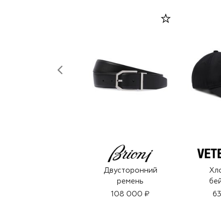
Двусторонний
Хл
ремень
бе
108 000 ₽
63