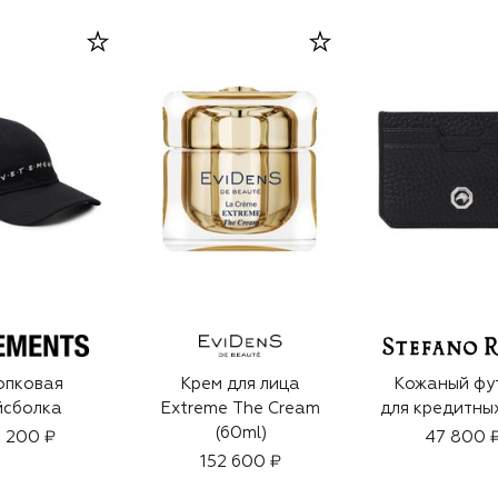
опковая
Крем для лица
Кожаный фу
йсболка
Extreme The Cream
для кредитны
(60ml)
 200 ₽
47 800 
152 600 ₽