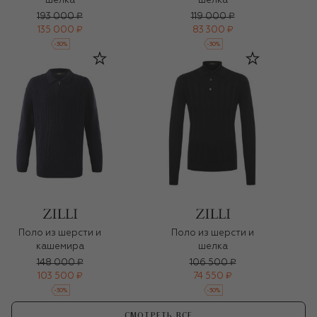
шелка
шелка
193 000 ₽
119 000 ₽
135 000 ₽
83 300 ₽
-
30
%
-
30
%
Поло из шерсти и
Поло из шерсти и
кашемира
шелка
148 000 ₽
106 500 ₽
103 500 ₽
74 550 ₽
-
30
%
-
30
%
СМОТРЕТЬ ВСЕ