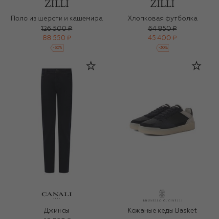
Поло из шерсти и кашемира
Хлопковая футболка
126 500 ₽
64 850 ₽
88 550 ₽
45 400 ₽
-
30
%
-
30
%
Джинсы
Кожаные кеды Basket