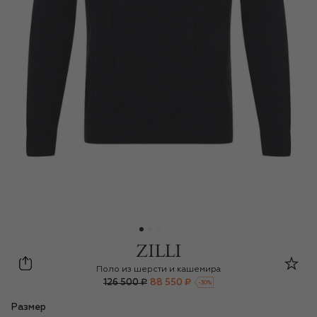
Zilli
Поло из шерсти и кашемира
126 500 ₽
88 550 ₽
-
30
%
Размер