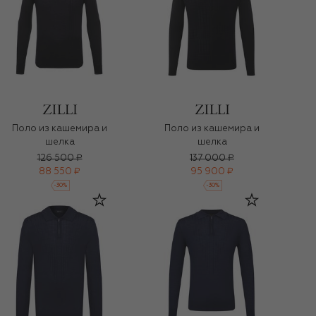
Поло из кашемира и
Поло из кашемира и
шелка
шелка
126 500 ₽
137 000 ₽
88 550 ₽
95 900 ₽
-
30
%
-
30
%