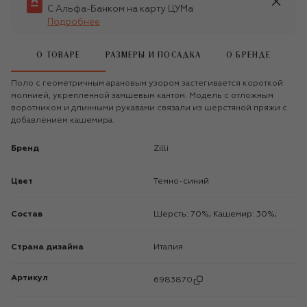
С Альфа-Банком на карту ЦУМа
Подробнее
О ТОВАРЕ
РАЗМЕРЫ И ПОСАДКА
О БРЕНДЕ
Поло с геометричным арановым узором застегивается короткой
молнией, укрепленной замшевым кантом. Модель с отложным
воротником и длинными рукавами связали из шерстяной пряжи с
добавлением кашемира.
Бренд
Zilli
Цвет
Темно-синий
Состав
Шерсть: 70%; Кашемир: 30%;
Страна дизайна
Италия
Артикул
6983870