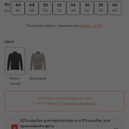
EU
46
48
50
52
54
56
58
60
46
48
50
52
54
56
58
60
RU
Получите заказ с примеркой
завтра c 21:00
Цвет
Темно-
Бежевый
синий
-30% на коллекции весна-лето 

с 3 по 17 августа!
Смотреть подборку
20% кешбэк для чёрной карты и 8% кешбэк для
оранжевой карты