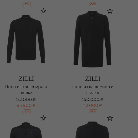
-
30
%
-
30
%
Поло из кашемира и
Поло из кашемира и
шелка
шелка
137 000 ₽
160 000 ₽
95 900 ₽
112 000 ₽
-
30
%
-
30
%