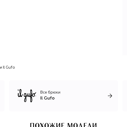
как дети»: одежда, обувь и аксессуары должны дарить
ребенку радость, ощущение легкости и свободы. Во
главе угла — тщательно продуманный крой, который
учитывает особенности всех возрастов, и материалы
высокого качества. В работе используют нежный
органический хлопок, шерсть мериноса, альпака,
кашемир, технологичный дышащий Sensitive® Fabrics для
спортивной линейки. За настроение отвечают сочетания
цветов, авторские принты как из книг со сказками,
забавные аппликации, романтичные воланы и вышивка.
 Il Gufo
Все брюки
Il Gufo
ПОХОЖИЕ МОДЕЛИ