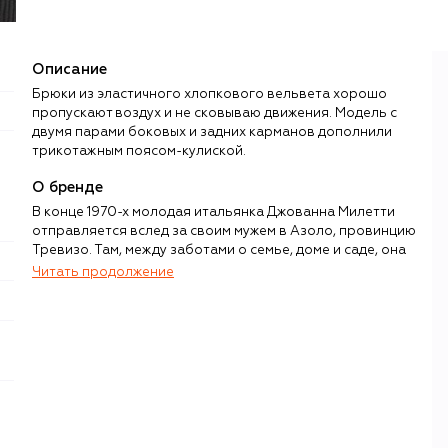
Описание
Брюки из эластичного хлопкового вельвета хорошо
пропускают воздух и не сковываю движения. Модель с
двумя парами боковых и задних карманов дополнили
трикотажным поясом-кулиской.
О бренде
В конце 1970-х молодая итальянка Джованна Милетти
отправляется вслед за своим мужем в Азоло, провинцию
Тревизо. Там, между заботами о семье, доме и саде, она
успевает шить — сначала пеленки и слюнявчики, затем
Читать продолжение
все более сложные вещи, которые пользуются спросом
у местных мам. Работать получается только ночью:
отсюда — прозвище «сова», Il Gufo, очень скоро
ставшее названием для известного на весь мир бренда
детской одежды. Семейные ценности компании
поддерживают продолжающие дело сын и дочь
Джованны, Гвидо и Алессандра Кьявелли.
Творческое кредо итальянской марки — «дети, одетые