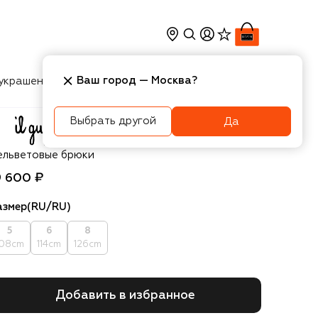
Ваш город —
Москва
?
украшения
Косметика
Интерьер
Новости
Выбрать другой
Да
 Gufo
ельветовые брюки
9 600 ₽
азмер
(RU/RU)
5
6
8
108cm
114cm
126cm
Добавить в избранное