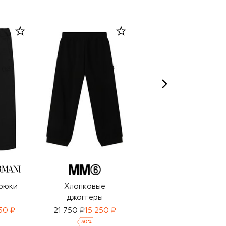
рюки
Хлопковые
Брюки
джоггеры
50 ₽
21 750 ₽
15 250 ₽
14 150 ₽
9 905 ₽
-
30
%
-
30
%