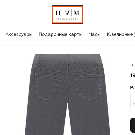
Аксессуары
Подарочные карты
Часы
Ювелирные 
Il
В
1
Р