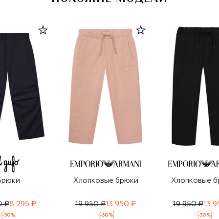
Брюки
Хлопковые брюки
Хлопковые б
0 ₽
8 295 ₽
19 950 ₽
13 950 ₽
19 950 ₽
13 9
-
30
%
-
30
%
-
30
%