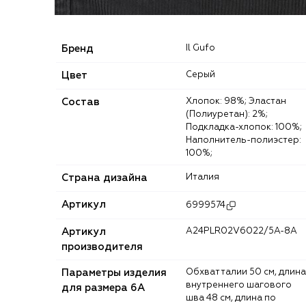
Бренд
Il Gufo
Цвет
Серый
Состав
Хлопок: 98%; Эластан
(Полиуретан): 2%;
Подкладка-хлопок: 100%;
Наполнитель-полиэстер:
100%;
Страна дизайна
Италия
Артикул
6999574
Артикул
A24PLR02V6022/5A-8A
производителя
Параметры изделия
Обхват талии 50 см, длина
внутреннего шагового
для размера 6A
шва 48 см, длина по