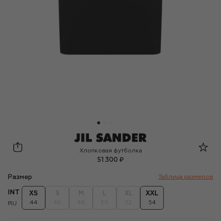
Jil Sander
Хлопковая футболка
51 300 ₽
Размер
Таблица размеров
INT
XS
S
M
L
XL
XXL
44
46
48
50
52
54
RU