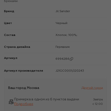
брюками.
Бренд
Jil Sander
Цвет
Черный
Состав
Хлопок: 100%;
Страна дизайна
Германия
Артикул
6994286
Артикул производителя
J21GC0001/J20243
Ваш город
Москва
Другой город
Примерка в одном из 6 пунктов выдачи
Завтра
Подробнее
c 12:00