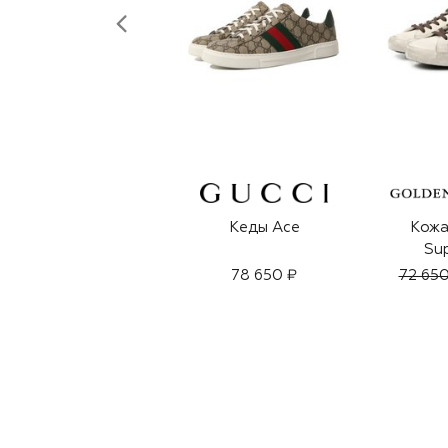
Кеды Ace
Кожа
Sup
78 650 ₽
72 650