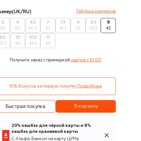
азмер
(UK/RU)
Таблица размеров
5
6
6.5
7
7.5
8
8.5
9
39
40
40.5
41
41.5
42
42.5
43
9.5
10
10.5
11
43.5
44
44.5
45
Получите заказ с примеркой
завтра c 10:00
10% бонусов за первую покупку
Подробнее
В корзину
Быстрая покупка
20% кешбэк для чёрной карты и 8%
кешбэк для оранжевой карты
С Альфа-Банком на карту ЦУМа