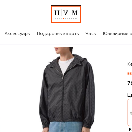
Аксессуары
Подарочные карты
Часы
Ювелирные а
Gu
К
BE
7
Ц
Б