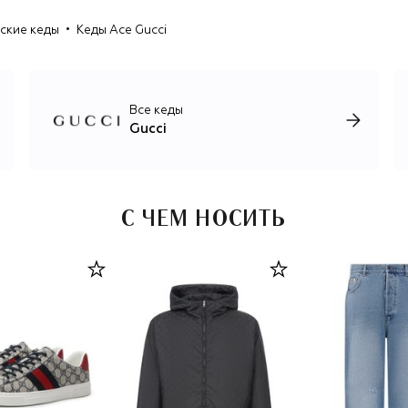
истокам и взять время на поиск новых направлений
ские кеды
Кеды Ace Gucci
развития, что никак не влияет на выпуск основных
коллекций: мужской, женской и детской, ювелирной,
интерьерной и парфюмерно-косметической, каждая из
которых воплощает непревзойденное итальянское
качество. В марте 2025-го новым креативным
Все кеды
директором бренда был назначен Демна Гвасалия.
Gucci
С ЧЕМ НОСИТЬ