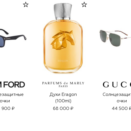
езащитные
Духи Eragon
Солнцезащи
очки
(100ml)
очки
 900 ₽
68 000 ₽
44 500 