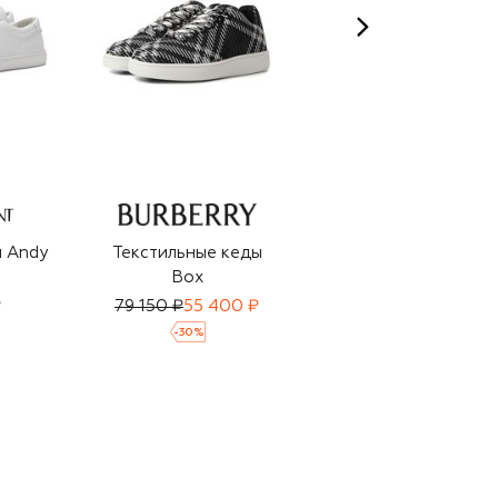
 Andy
Текстильные кеды
Кожаные кеды Skel-
Box
Top
₽
79 150 ₽
55 400 ₽
71 950 ₽
49 950 ₽
-
30
%
-
30
%