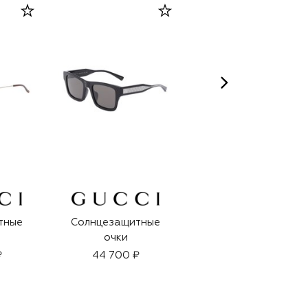
ARTEOLFATTO
тные
Солнцезащитные
Духи Capsule 1942
очки
(100ml)
₽
44 700 ₽
38 500 ₽