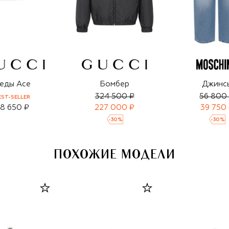
еды Ace
Бомбер
Джинс
324 500 ₽
56 800
EST-SELLER
8 650 ₽
227 000 ₽
39 750
-
30
%
-
30
%
ПОХОЖИЕ МОДЕЛИ