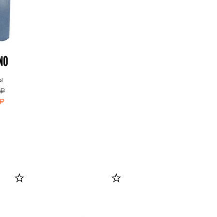
ы
 ₽
 ₽