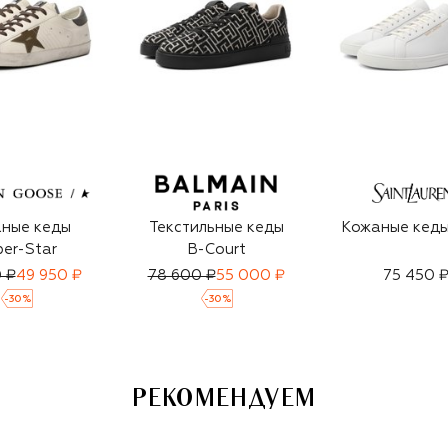
ные кеды
Текстильные кеды
Кожаные кеды
er-Star
B-Court
 ₽
49 950 ₽
78 600 ₽
55 000 ₽
75 450 
-
30
%
-
30
%
РЕКОМЕНДУЕМ