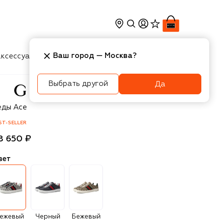
Ваш город —
Москва
?
ксессуары
Косметика
Интерьер
Новости
Выбрать другой
Да
cci
еды Ace
ST-SELLER
8 650 ₽
вет
ежевый
Черный
Бежевый