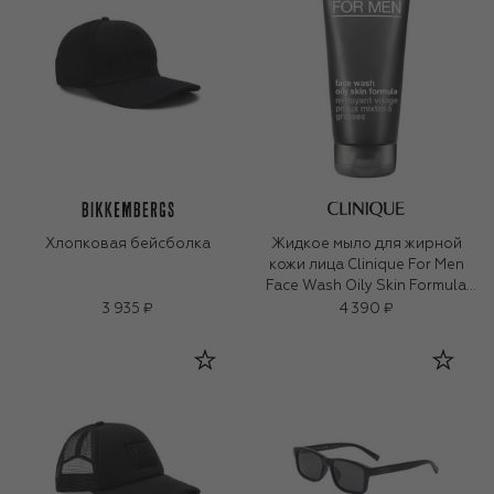
Хлопковая бейсболка
Жидкое мыло для жирной
кожи лица Clinique For Men
Face Wash Oily Skin Formula
(200ml)
3 935 ₽
4 390 ₽