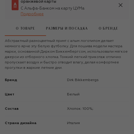
оранжевой карты
С Альфа-Банком на карту ЦУМа
Подробнее
О ТОВАРЕ
РАЗМЕРЫ И ПОСАДКА
О БРЕНДЕ
Абстрактный разноцветный принт с алым логотипом делает
немного ярче эту белую футболку. Для пошива модели мастера
марки, основанной Дирком Биккембергсом, использовали мягкое
джерси из отборного хлопка. Тонкий легкий трикотаж отлично
пропускает воздух и быстро отводит влагу, делая комфортнее
прогулки в жаркие летние дни.
Бренд
Dirk Bikkembergs
Цвет
Белый
Состав
Хлопок: 100%;
Страна дизайна
Италия