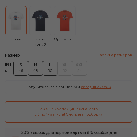
Белый
Темно-
Оранжевый
синий
Размер
Таблица размеров
INT
S
M
L
XL
XXL
46
48
50
52
54
RU
Получите заказ с примеркой
сегодня c 20:00
-30% на коллекции весна-лето 

с 3 по 17 августа!
Смотреть подборку
20% кешбэк для чёрной карты и 8% кешбэк для