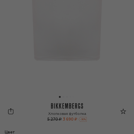
Dirk Bikkembergs
Хлопковая футболка
5 270 ₽
3 690 ₽
-
30
%
Цвет