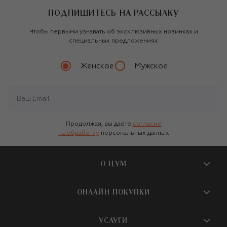
ПОДПИШИТЕСЬ НА РАССЫЛКУ
Чтобы первыми узнавать об эксклюзивных новинках и
специальных предложениях
Женское
Мужское
Продолжая, вы даете
согласие
на обработку
персональных данных
О ЦУМ
О магазине
ОНЛАЙН ПОКУПКИ
Новости и события
Вопросы и ответы
УСЛУГИ
Бутики и ПВЗ ЦУМ