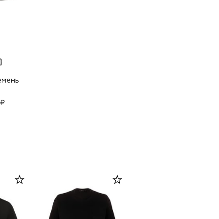
емень
 ₽