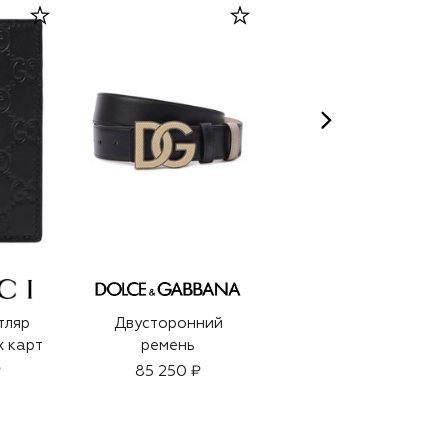
CLIVE CHRISTIAN
тляр
Двусторонний
Духи Original
х карт
ремень
Collection X
Masculine (50ml)
₽
85 250 ₽
47 850 ₽