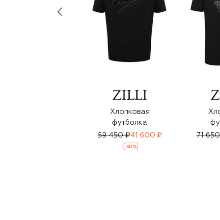
Хлопковая
Хл
футболка
фу
59 450 ₽
41 600 ₽
71 650
-
30
%