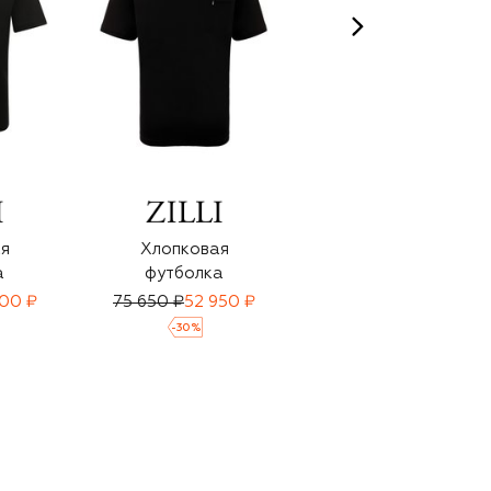
я
Хлопковая
Хлопковая
а
футболка
футболка
600 ₽
75 650 ₽
52 950 ₽
87 550 ₽
59 950 ₽
-
30
%
-
30
%