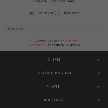
специальных предложениях
Женское
Мужское
Продолжая, вы даете
согласие
на обработку
персональных данных
О ЦУМ
О магазине
ОНЛАЙН ПОКУПКИ
Новости и события
Вопросы и ответы
УСЛУГИ
Бутики и ПВЗ ЦУМ
Мобильное приложение
Контакты
Шопинг-сервисы
КОНТАКТЫ
Доставка
Наша история
Шопинг со стилистом ЦУМ