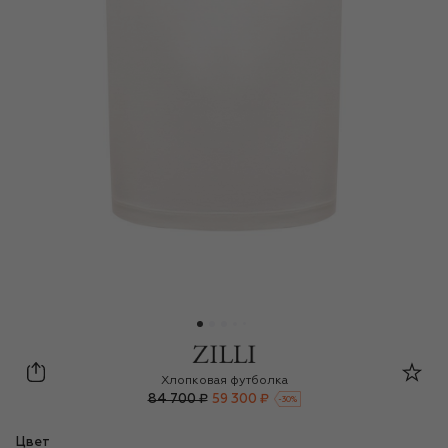
Zilli
Хлопковая футболка
84 700 ₽
59 300 ₽
-
30
%
Цвет