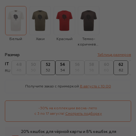
Белый
Хаки
Красный
Темно-
коричневый
Размер
Таблица размеров
IT
48
50
52
54
56
58
60
62
6
48
50
52
54
56
58
60
62
6
RU
Получите заказ с примеркой
8 августа c 10:00
-30% на коллекции весна-лето 

с 3 по 17 августа!
Смотреть подборку
20% кешбэк для чёрной карты и 8% кешбэк для