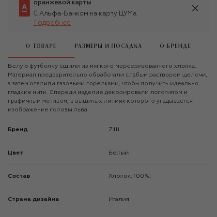
оранжевой карты
С Альфа-Банком на карту ЦУМа
Подробнее
О ТОВАРЕ
РАЗМЕРЫ И ПОСАДКА
О БРЕНДЕ
Белую футболку сшили из мягкого мерсеризованного хлопка.
Материал предварительно обработали слабым раствором щелочи,
а затем опалили газовыми горелками, чтобы получить идеально
гладкие нити. Спереди изделие декорировали логотипом и
графичным мотивом, в вышитых линиях которого угадывается
изображение головы льва.
Бренд
Zilli
Цвет
Белый
Состав
Хлопок: 100%;
Страна дизайна
Италия