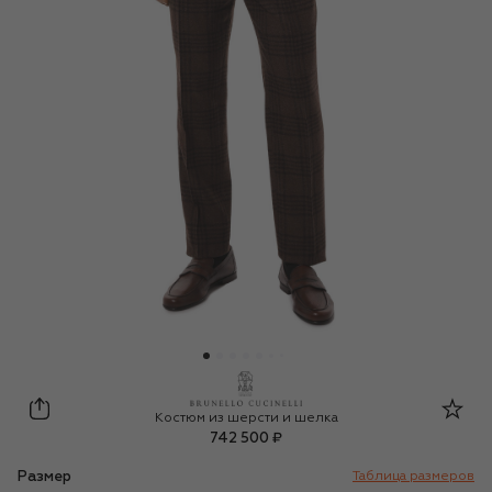
Brunello Cucinelli
Костюм из шерсти и шелка
742 500 ₽
Размер
Таблица размеров