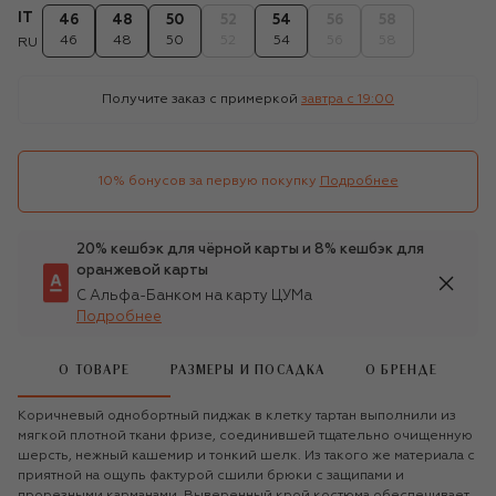
IT
46
48
50
52
54
56
58
46
48
50
52
54
56
58
RU
Получите заказ с примеркой
завтра c 19:00
10% бонусов за первую покупку
Подробнее
20% кешбэк для чёрной карты и 8% кешбэк для
оранжевой карты
С Альфа-Банком на карту ЦУМа
Подробнее
О ТОВАРЕ
РАЗМЕРЫ И ПОСАДКА
О БРЕНДЕ
Коричневый однобортный пиджак в клетку тартан выполнили из
мягкой плотной ткани фризе, соединившей тщательно очищенную
шерсть, нежный кашемир и тонкий шелк. Из такого же материала с
приятной на ощупь фактурой сшили брюки с защипами и
прорезными карманами. Выверенный крой костюма обеспечивает