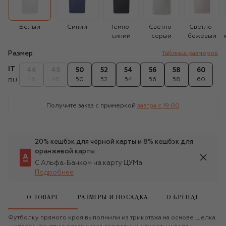
Белый
Синий
Темно-
Светло-
Светло-
синий
серый
бежевый
Размер
Таблица размеров
IT
46
48
50
52
54
56
58
60
46
48
50
52
54
56
58
60
RU
Получите заказ с примеркой
завтра c 19:00
20% кешбэк для чёрной карты и 8% кешбэк для
оранжевой карты
С Альфа-Банком на карту ЦУМа
Подробнее
О ТОВАРЕ
РАЗМЕРЫ И ПОСАДКА
О БРЕНДЕ
Футболку прямого кроя выполнили из трикотажа на основе шелка