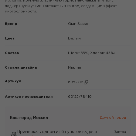
и хлопка. Круглую эластичную горловину, манжеты и пояс
подчеркнули узким контрастным кантом, создающим эффект
многослойности.
Бренд
Gran Sasso
Цвет
Белый
Состав
Шелк: 55%; Хлопок: 45%;
Страна дизайна
Италия
Артикул
6852718
Артикул производителя
60123/78410
Ваш город
Москва
Другой город
Примерка в одном из 6 пунктов выдачи
Завтра