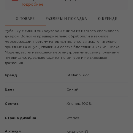
Подробнее
О ТОВАРЕ
РАЗМЕРЫ И ПОСАДКА
О БРЕНДЕ
Рубашку с синим микроузором сшили из мягкого хлопкового
джерси. Волокна предварительно обработали в технике
мерсеризации, поэтому материал получился исключительно
приятным на ощупь, гладким и слегка блестящим, как из шелка.
Модель, застегивающаяся перламутровыми восьмиугольными
пуговицами, идеально садится по фигуре и не сковывает
движения.
Бренд
Stefano Ricci
Цвет
Синий
Состав
Хлопок: 100%;
Страна дизайна
Италия
Артикул
6840258