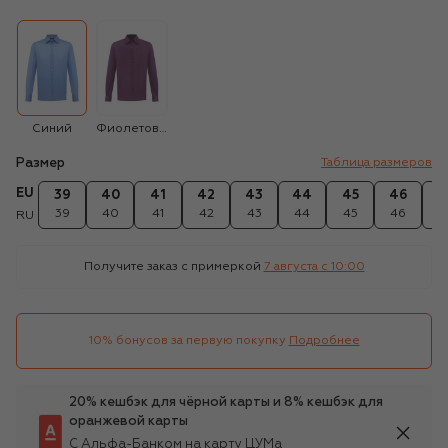
Синий
Фиолетовый
Размер
Таблица размеров
EU
39
40
41
42
43
44
45
46
4
39
40
41
42
43
44
45
46
4
RU
Получите заказ с примеркой
7 августа c 10:00
10% бонусов за первую покупку
Подробнее
20% кешбэк для чёрной карты и 8% кешбэк для
оранжевой карты
С Альфа-Банком на карту ЦУМа