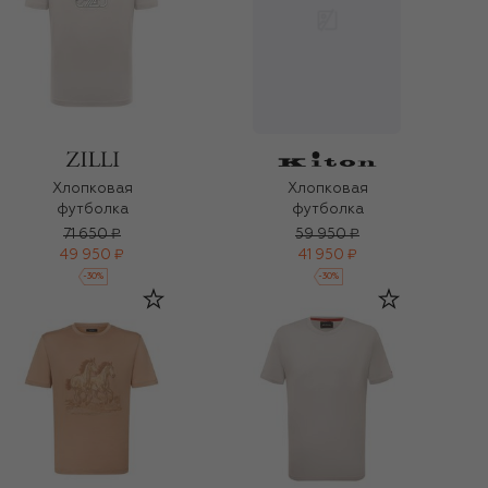
Хлопковая
Хлопковая
футболка
футболка
71 650 ₽
59 950 ₽
49 950 ₽
41 950 ₽
-
30
%
-
30
%