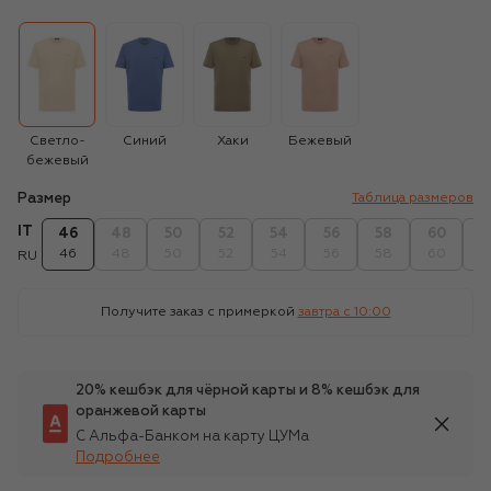
Светло-
Синий
Хаки
Бежевый
бежевый
Размер
Таблица размеров
IT
46
48
50
52
54
56
58
60
6
46
48
50
52
54
56
58
60
6
RU
Получите заказ с примеркой
завтра c 10:00
20% кешбэк для чёрной карты и 8% кешбэк для
оранжевой карты
С Альфа-Банком на карту ЦУМа
Подробнее