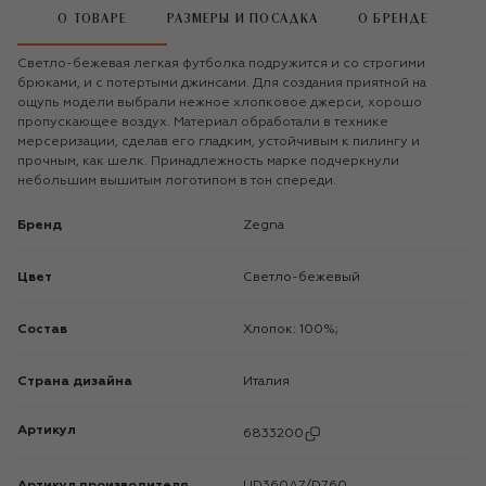
О ТОВАРЕ
РАЗМЕРЫ И ПОСАДКА
О БРЕНДЕ
Светло-бежевая легкая футболка подружится и со строгими
брюками, и с потертыми джинсами. Для создания приятной на
ощупь модели выбрали нежное хлопковое джерси, хорошо
пропускающее воздух. Материал обработали в технике
мерсеризации, сделав его гладким, устойчивым к пилингу и
прочным, как шелк. Принадлежность марке подчеркнули
небольшим вышитым логотипом в тон спереди.
Бренд
Zegna
Цвет
Светло-бежевый
Состав
Хлопок: 100%;
Страна дизайна
Италия
Артикул
6833200
Артикул производителя
UD360A7/D760