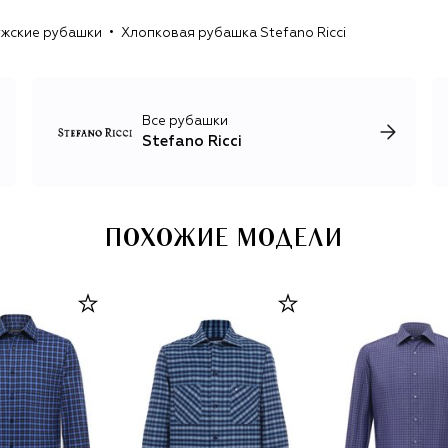
итальянские ткани и контраст природных цветов одежды
жские рубашки
Хлопковая рубашка Stefano Ricci
с пестрыми орнаментами на аксессуарах: клеткой, пье-
де-пуль, ромбами и другими геометрическими
рисунками. Единственный принт, который украшает
неформальные футболки и лонгсливы, изображение
орла Royal Eagle, символизирующего честь, силу и
Все рубашки
достоинство.
Stefano Ricci
ПОХОЖИЕ МОДЕЛИ