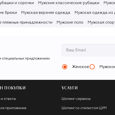
убашки и сорочки
Мужские классические рубашки
Мужск
ие брюки
Мужская верхняя одежда
Мужская одежда из
е пляжные принадлежности
Мужские поло
Мужская спор
и специальных предложениях
Женское
Мужско
Н ПОКУПКИ
УСЛУГИ
 и ответы
Шопинг-сервисы
ое приложение
Шопинг со стилистом ЦУМ