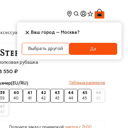
Ваш город —
Москва
?
ксессуары
Косметика
Интерьер
Новости
Выбрать другой
Да
efano Ricci
лопковая рубашка
8 550 ₽
азмер
(EU/RU)
Таблица размеров
39
40
41
42
43
44
45
46
39
40
41
42
43
44
45
46
47
47
Получите заказ с примеркой
завтра c 21:00