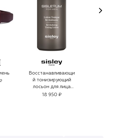
мень
Восстанавливающи
Солнцезащитные
й тонизирующий
очки
₽
лосьон для лица
44 500 ₽
(150ml)
18 950 ₽