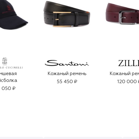
мшевая
Кожаный ремень
Кожаный ре
йсболка
55 450 ₽
120 000 
 050 ₽