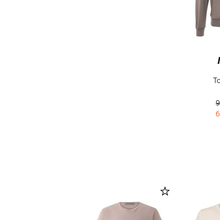
Т
9
6