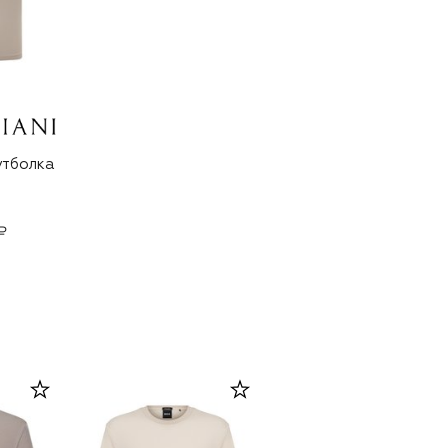
утболка
₽