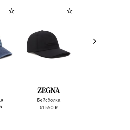
ARTEOLFATTO
ая
Бейсболка
Духи Capsule 1942
а
(100ml)
61 550 ₽
38 500 ₽