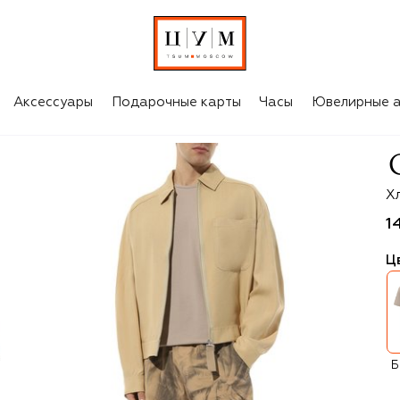
Аксессуары
Подарочные карты
Часы
Ювелирные а
Co
Х
1
Ц
Б