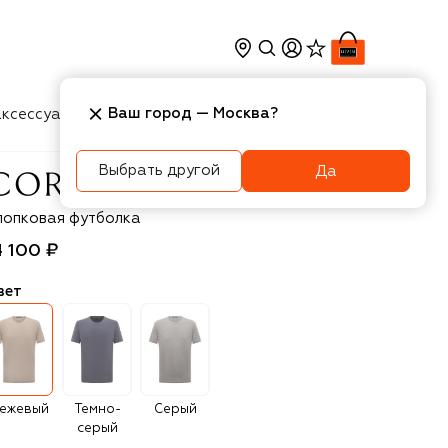
Ваш город —
Москва
?
ксессуары
Косметика
Интерьер
Новости
Выбрать другой
Да
rneliani
лопковая футболка
4 100 ₽
вет
ежевый
Темно-
Серый
серый