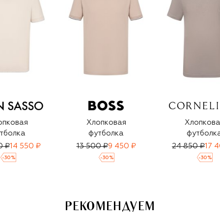
опковая
Хлопковая
Хлопкова
тболка
футболка
футболк
0 ₽
14 550 ₽
13 500 ₽
9 450 ₽
24 850 ₽
17 
-
30
%
-
30
%
-
30
%
РЕКОМЕНДУЕМ