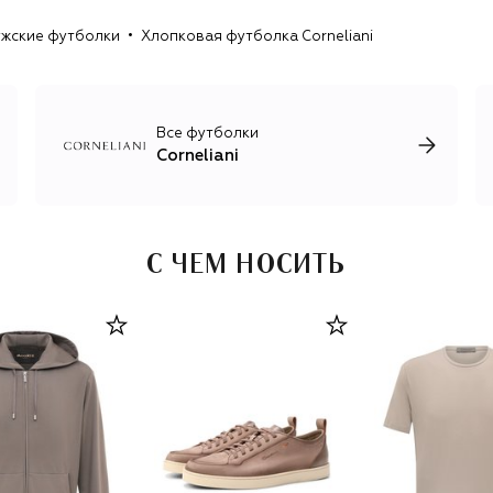
одежда в том же сдержанном классическом стиле. Все
жские футболки
Хлопковая футболка Corneliani
капсулы отличаются спокойной цветовой гаммой, что
позволяет легко составлять комплекты.
Коллекцию одежды дополняют линии обуви и
аксессуаров, необходимых для мужского бизнес-
Все футболки
гардероба. В них входят ботинки, лоферы и кеды,
Corneliani
кожаные ремни, галстуки, головные уборы, шарфы и
перчатки.
С ЧЕМ НОСИТЬ