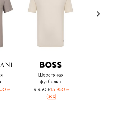
я
Шерстяная
Хлопковая
а
футболка
футболка
400 ₽
19 950 ₽
13 950 ₽
19 950 ₽
-
30
%