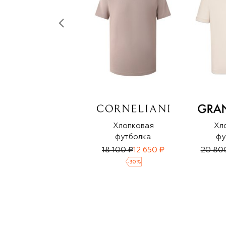
Хлопковая
Хл
футболка
фу
18 100 ₽
12 650 ₽
20 80
-
30
%