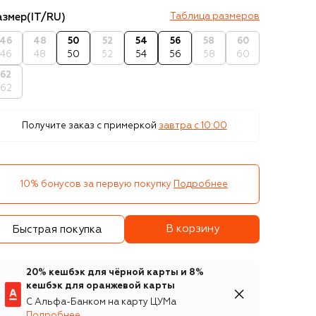
азмер
(IT/RU)
Таблица размеров
46
48
50
52
54
56
58
60
46
48
50
52
54
56
58
60
62
62
Получите заказ с примеркой
завтра c 10:00
10% бонусов за первую покупку
Подробнее
В корзину
Быстрая покупка
20% кешбэк для чёрной карты и 8%
кешбэк для оранжевой карты
С Альфа-Банком на карту ЦУМа
Подробнее