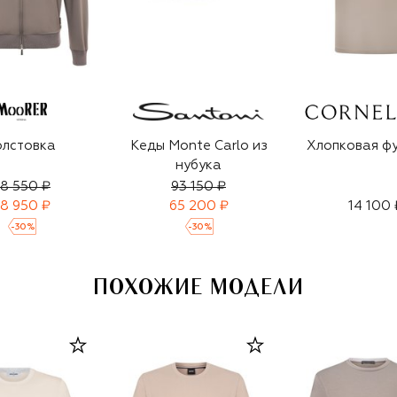
олстовка
Кеды Monte Carlo из
Хлопковая ф
нубука
8 550 ₽
93 150 ₽
8 950 ₽
65 200 ₽
14 100 
-
30
%
-
30
%
ПОХОЖИЕ МОДЕЛИ