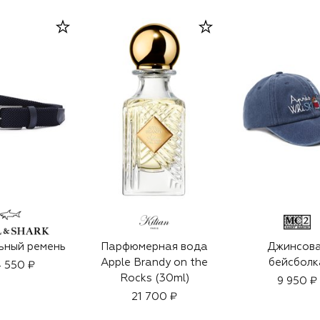
ьный ремень
Парфюмерная вода
Джинсов
Apple Brandy on the
бейсболк
 550 ₽
Rocks (30ml)
9 950 ₽
21 700 ₽