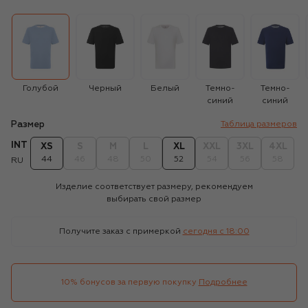
Голубой
Черный
Белый
Темно-
Темно-
синий
синий
Размер
Таблица размеров
INT
XS
S
M
L
XL
XXL
3XL
4XL
44
46
48
50
52
54
56
58
RU
Изделие соответствует размеру, рекомендуем
выбирать свой размер
Получите заказ с примеркой
сегодня c 18:00
10% бонусов за первую покупку
Подробнее