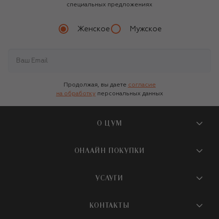
специальных предложениях
Женское
Мужское
Продолжая, вы даете
согласие
на обработку
персональных данных
О ЦУМ
О магазине
ОНЛАЙН ПОКУПКИ
Новости и события
Вопросы и ответы
УСЛУГИ
Бутики и ПВЗ ЦУМ
Мобильное приложение
Контакты
Шопинг-сервисы
КОНТАКТЫ
Доставка
Наша история
Шопинг со стилистом ЦУМ