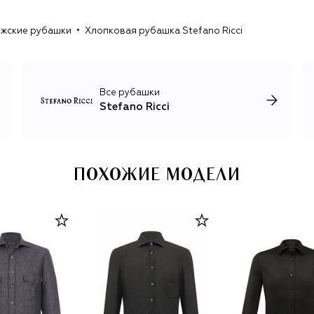
де-пуль, ромбами и другими геометрическими
рисунками. Единственный принт, который украшает
жские рубашки
Хлопковая рубашка Stefano Ricci
неформальные футболки и лонгсливы, изображение
орла Royal Eagle, символизирующего честь, силу и
достоинство.
Все рубашки
Stefano Ricci
ПОХОЖИЕ МОДЕЛИ