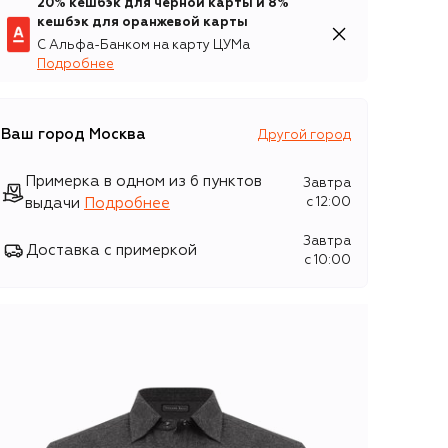
20% кешбэк для чёрной карты и 8%
кешбэк для оранжевой карты
С Альфа-Банком на карту ЦУМа
Подробнее
Ваш город
Москва
Другой город
Примерка в одном из 6 пунктов
Завтра
выдачи
Подробнее
c 12:00
Завтра
Доставка с примеркой
c 10:00