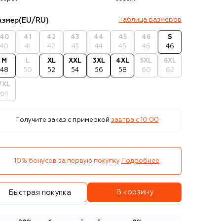
азмер
(EU/RU)
Таблица размеров
40
41
42
43
44
45
46
S
40
41
42
43
44
45
46
46
M
L
XL
XXL
3XL
4XL
5XL
6XL
48
50
52
54
56
58
60
62
7XL
64
Получите заказ с примеркой
завтра c 10:00
10% бонусов за первую покупку
Подробнее
В корзину
Быстрая покупка