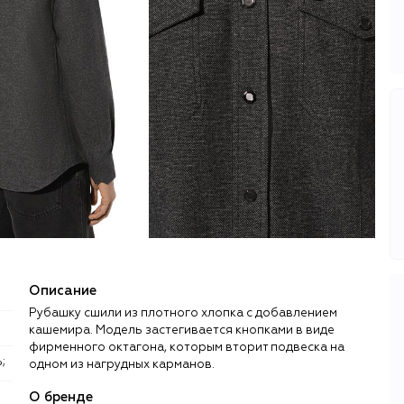
Описание
Рубашку сшили из плотного хлопка с добавлением
кашемира. Модель застегивается кнопками в виде
фирменного октагона, которым вторит подвеска на
;
одном из нагрудных карманов.
О бренде