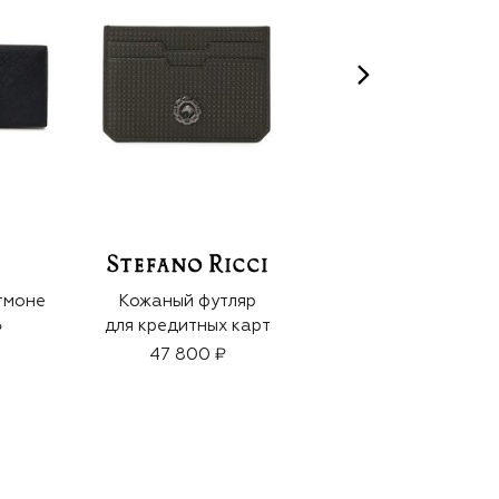
тмоне
Кожаный футляр
Парфюмерная вода
для кредитных карт
Eight Gold (100ml)
₽
47 800 ₽
44 770 ₽