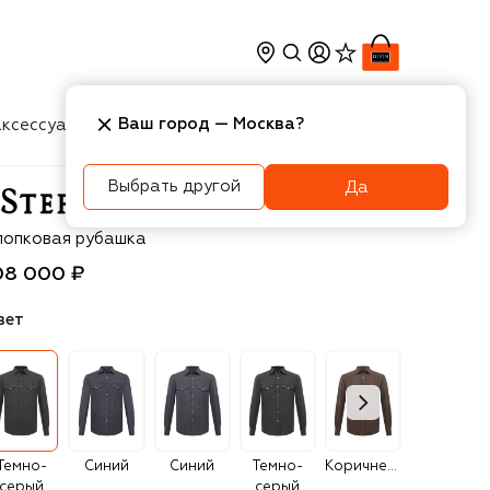
Ваш город —
Москва
?
ксессуары
Косметика
Интерьер
Новости
Выбрать другой
Да
efano Ricci
лопковая рубашка
08 000 ₽
вет
Темно-
Синий
Синий
Темно-
Коричневый
Темно-
серый
серый
коричневый