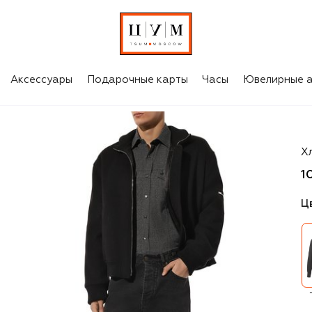
Аксессуары
Подарочные карты
Часы
Ювелирные а
St
Х
1
Ц