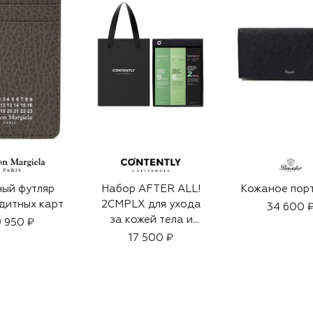
ый футляр
Набор AFTER ALL!
Кожаное пор
дитных карт
2CMPLX для ухода
34 600 
за кожей тела и
 950 ₽
волосами
17 500 ₽
(3x500ml)