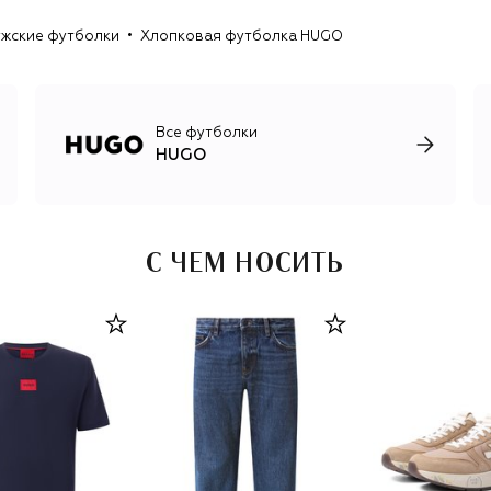
проявляет внимание к молодежной культуре, новым
жские футболки
Хлопковая футболка HUGO
веяниям в музыке и искусстве. Бренд сотрудничает с
музыкантами и художниками, которые создают для
коллекций уникальные принты, выпускает совместные
коллекции со стритвир-брендами и NFT-проектами.
Все футболки
HUGO
С ЧЕМ НОСИТЬ