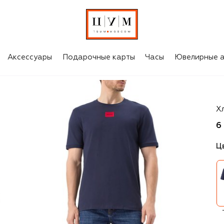
Аксессуары
Подарочные карты
Часы
Ювелирные а
H
Х
6
Ц