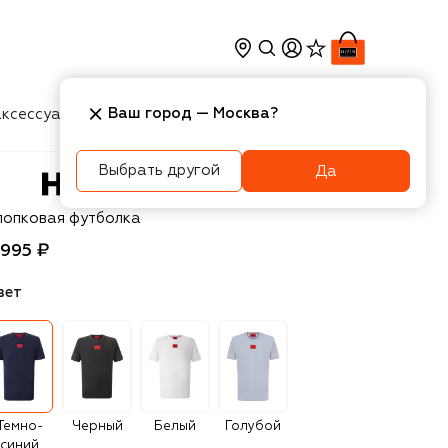
Ваш город —
Москва
?
ксессуары
Косметика
Интерьер
Новости
Выбрать другой
Да
UGO
лопковая футболка
 995 ₽
вет
Темно-
Черный
Белый
Голубой
синий