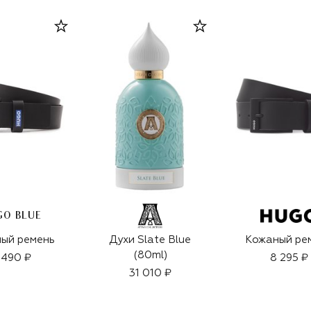
GO BLUE
ый ремень
Духи Slate Blue
Кожаный ре
(80ml)
 490 ₽
8 295 ₽
31 010 ₽