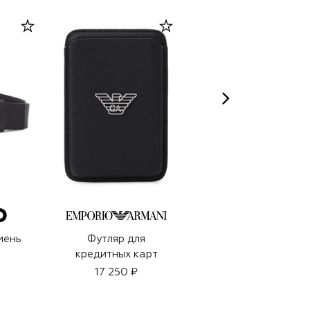
ACCA KAPPA
мень
Футляр для
Парфюмерная вода
кредитных карт
sfaria (100ml)
17 250 ₽
13 500 ₽