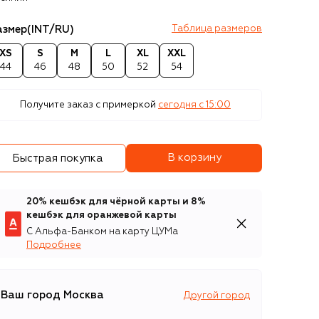
азмер
(INT/RU)
Таблица размеров
XS
S
M
L
XL
XXL
44
46
48
50
52
54
Получите заказ с примеркой
сегодня c 15:00
В корзину
Быстрая покупка
20% кешбэк для чёрной карты и 8%
кешбэк для оранжевой карты
С Альфа-Банком на карту ЦУМа
Подробнее
Ваш город
Москва
Другой город