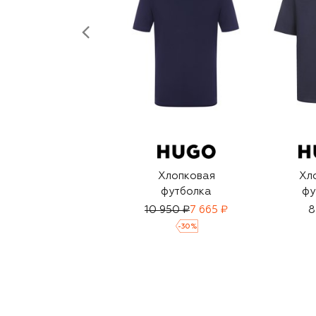
Хлопковая
Хл
футболка
фу
10 950 ₽
7 665 ₽
8
-
30
%