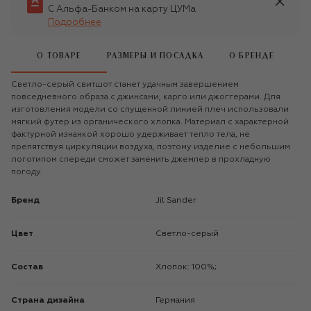
С Альфа-Банком на карту ЦУМа
Подробнее
О ТОВАРЕ
РАЗМЕРЫ И ПОСАДКА
О БРЕНДЕ
Светло-серый свитшот станет удачным завершением
повседневного образа с джинсами, карго или джоггерами. Для
изготовления модели со спущенной линией плеч использовали
мягкий футер из органического хлопка. Материал с характерной
фактурной изнанкой хорошо удерживает тепло тела, не
препятствуя циркуляции воздуха, поэтому изделие с небольшим
логотипом спереди сможет заменить джемпер в прохладную
погоду.
Бренд
Jil Sander
Цвет
Светло-серый
Состав
Хлопок: 100%;
Страна дизайна
Германия