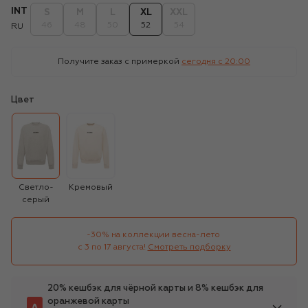
INT
S
M
L
XL
XXL
46
48
50
52
54
RU
Получите заказ с примеркой
сегодня c 20:00
Цвет
Светло-
Кремовый
серый
-30% на коллекции весна-лето 

с 3 по 17 августа!
Смотреть подборку
20% кешбэк для чёрной карты и 8% кешбэк для
оранжевой карты