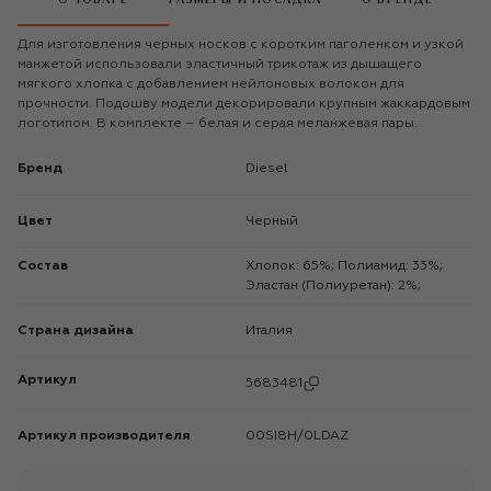
Для изготовления черных носков с коротким паголенком и узкой
манжетой использовали эластичный трикотаж из дышащего
мягкого хлопка с добавлением нейлоновых волокон для
прочности. Подошву модели декорировали крупным жаккардовым
логотипом. В комплекте – белая и серая меланжевая пары.
Бренд
Diesel
Цвет
Черный
Состав
Хлопок: 65%; Полиамид: 33%;
Эластан (Полиуретан): 2%;
Страна дизайна
Италия
Артикул
5683481
Артикул производителя
00SI8H/0LDAZ