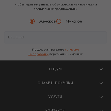
Чтобы первыми узнавать об эксклюзивных новинках и
специальных предложениях
Женское
Мужское
Продолжая, вы даете
согласие
на обработку
персональных данных
О ЦУМ
О магазине
ОНЛАЙН ПОКУПКИ
Новости и события
Вопросы и ответы
УСЛУГИ
Бутики и ПВЗ ЦУМ
Мобильное приложение
Контакты
Шопинг-сервисы