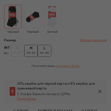
Черный
Черный
Белый
Размер
Таблица размеров
INT
S
M
L
35-38
39-42
43-46
RU
Получите заказ
сегодня c 18:00
20% кешбэк для чёрной карты и 8% кешбэк для
оранжевой карты
С Альфа-Банком на карту ЦУМа
Подробнее
О ТОВАРЕ
РАЗМЕРЫ И ПОСАДКА
О БРЕНДЕ