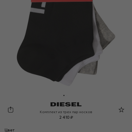
Diesel
Комплект из трех пар носков
2 410 ₽
Цвет