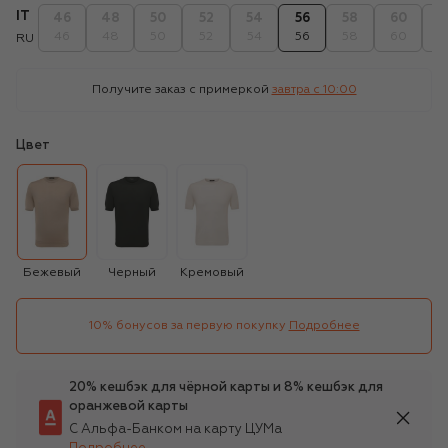
IT
46
48
50
52
54
56
58
60
6
46
48
50
52
54
56
58
60
6
RU
Получите заказ с примеркой
завтра c 10:00
Цвет
Бежевый
Черный
Кремовый
10% бонусов за первую покупку
Подробнее
20% кешбэк для чёрной карты и 8% кешбэк для
оранжевой карты
С Альфа-Банком на карту ЦУМа