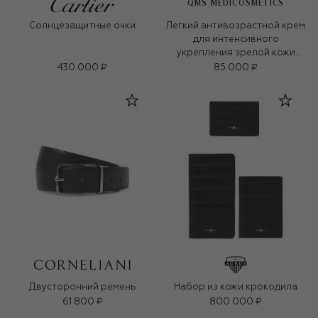
QMS MEDICOSMETICS
Солнцезащитные очки
Легкий антивозрастной крем
для интенсивного
укрепления зрелой кожи
«3D-коллаген» (50ml)
430 000 ₽
85 000 ₽
Двусторонний ремень
Набор из кожи крокодила
61 800 ₽
800 000 ₽