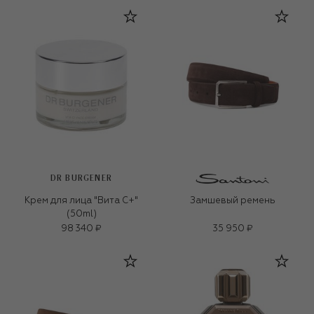
DR BURGENER
Крем для лица "Вита C+"
Замшевый ремень
(50ml)
98 340 ₽
35 950 ₽