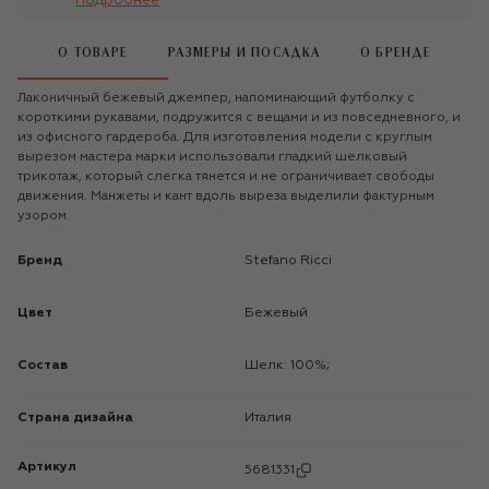
Подробнее
О ТОВАРЕ
РАЗМЕРЫ И ПОСАДКА
О БРЕНДЕ
Лаконичный бежевый джемпер, напоминающий футболку с
короткими рукавами, подружится с вещами и из повседневного, и
из офисного гардероба. Для изготовления модели с круглым
вырезом мастера марки использовали гладкий шелковый
трикотаж, который слегка тянется и не ограничивает свободы
движения. Манжеты и кант вдоль выреза выделили фактурным
узором.
Бренд
Stefano Ricci
Цвет
Бежевый
Состав
Шелк: 100%;
Страна дизайна
Италия
Артикул
5681331