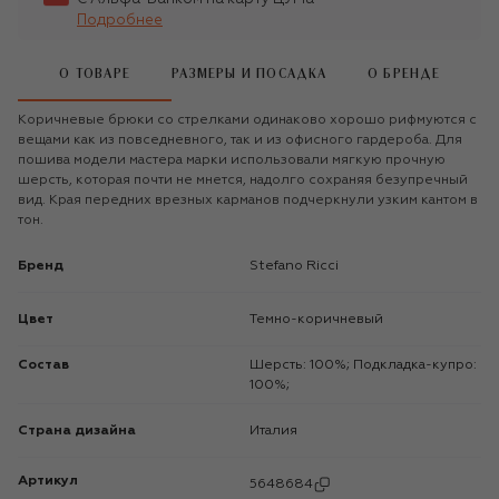
Подробнее
О ТОВАРЕ
РАЗМЕРЫ И ПОСАДКА
О БРЕНДЕ
Коричневые брюки со стрелками одинаково хорошо рифмуются с
вещами как из повседневного, так и из офисного гардероба. Для
пошива модели мастера марки использовали мягкую прочную
шерсть, которая почти не мнется, надолго сохраняя безупречный
вид. Края передних врезных карманов подчеркнули узким кантом в
тон.
Бренд
Stefano Ricci
Цвет
Темно-коричневый
Состав
Шерсть: 100%; Подкладка-купро:
100%;
Страна дизайна
Италия
Артикул
5648684