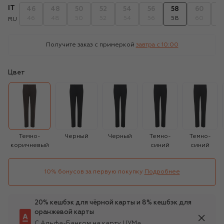
IT
46
48
50
52
54
56
58
60
6
46
48
50
52
54
56
58
60
6
RU
Получите заказ с примеркой
завтра c 10:00
Цвет
Темно-
Черный
Черный
Темно-
Темно-
коричневый
синий
синий
10% бонусов за первую покупку
Подробнее
20% кешбэк для чёрной карты и 8% кешбэк для
оранжевой карты
С Альфа-Банком на карту ЦУМа