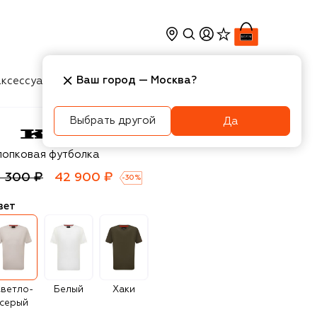
Ваш город —
Москва
?
ксессуары
Косметика
Интерьер
Новости
Выбрать другой
Да
ton
лопковая футболка
1 300 ₽
42 900 ₽
-
30
%
вет
ветло-
Белый
Хаки
серый