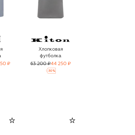
я
Хлопковая
Хлопковая
а
футболка
футболка
950 ₽
63 200 ₽
44 250 ₽
68 150 ₽
47 700 ₽
-
30
%
-
30
%