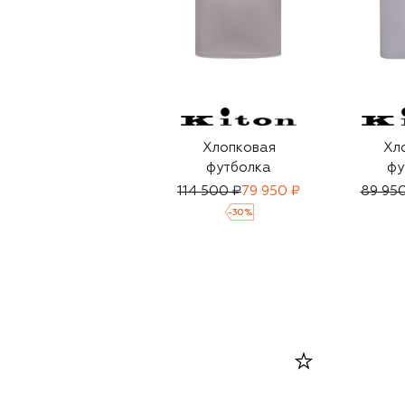
Хлопковая
Хл
футболка
фу
114 500 ₽
79 950 ₽
89 950
-
30
%