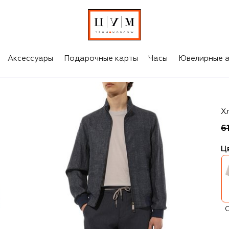
Аксессуары
Подарочные карты
Часы
Ювелирные а
Ki
Х
6
Ц
С