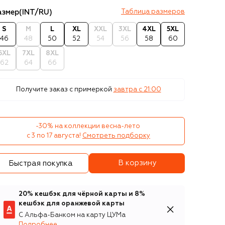
азмер
(INT/RU)
Таблица размеров
S
M
L
XL
XXL
3XL
4XL
5XL
46
48
50
52
54
56
58
60
6XL
7XL
8XL
62
64
66
Получите заказ с примеркой
завтра c 21:00
-30% на коллекции весна-лето 

с 3 по 17 августа!
Смотреть подборку
В корзину
Быстрая покупка
20% кешбэк для чёрной карты и 8%
кешбэк для оранжевой карты
С Альфа-Банком на карту ЦУМа
Подробнее