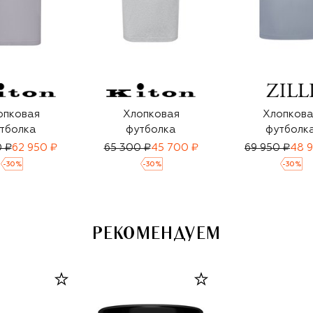
опковая
Хлопковая
Хлопкова
тболка
футболка
футболк
 ₽
62 950 ₽
65 300 ₽
45 700 ₽
69 950 ₽
48 
-
30
%
-
30
%
-
30
%
РЕКОМЕНДУЕМ