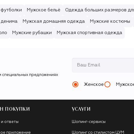
 футболки
Мужское бельё
Одежда больших размеров дл
 денима
Мужская домашняя одежда
Мужские костюмы
оло
Мужские рубашки
Мужская спортивная одежда
и специальных предложениях
Женское
Мужско
Н ПОКУПКИ
УСЛУГИ
 и ответы
Шопинг-сервисы
ое приложение
Шопинг со стилистом ЦУМ