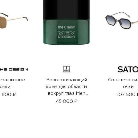
езащитные
Разглаживающий
Солнцезащи
очки
крем для области
очки
вокруг глаз Men
 800 ₽
107 500 
Oleosome The Eye
45 000 ₽
Cream (15ml)