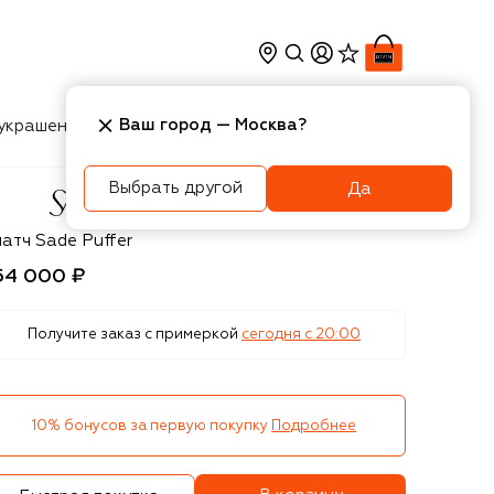
Ваш город —
Москва
?
украшения
Косметика
Интерьер
Новости
Выбрать другой
Да
int Laurent
атч Sade Puffer
54 000 ₽
Получите заказ с примеркой
сегодня c 20:00
10% бонусов за первую покупку
Подробнее