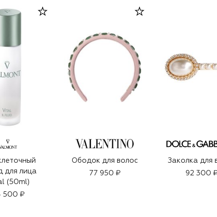
клеточный
Ободок для волос
Заколка для 
 для лица
77 950 ₽
92 300 
al (50ml)
 500 ₽