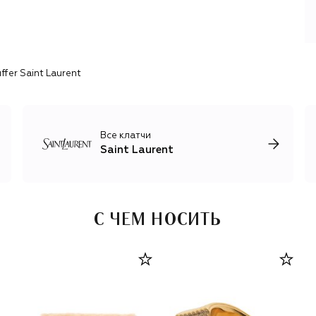
пережил несколько смен креативных директоров — от
Альбера Эльбаза и Тома Форда до Эди Слимана и
Энтони Ваккарелло, который продолжает развивать
Saint Laurent, сохраняя элементы классики и добавляя
смелые, чувственные акценты.
ffer Saint Laurent
Ваккарелло оказался идеальной кандидатурой: именно
ему удалось по-настоящему продолжить дело Сен-
Лорана. Бельгиец сохранил элегантные силуэты,
которые ассоциируются с брендом, и адаптировал их к
Все клатчи
эпохе, сделав более дерзкими. Под его руководством
Saint Laurent
бренд стал ассоциироваться с более откровенной, даже
рок-н-рольной стилистикой, а коллекции для мужчин и
женщин выделяются благодаря драматичным вырезам,
облегающим силуэтам и динамичным тканям.
С ЧЕМ НОСИТЬ