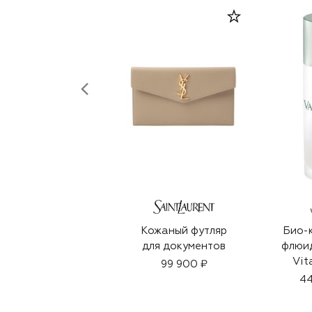
Кожаный футляр
Био-
для документов
флюид
Vit
99 900 ₽
44