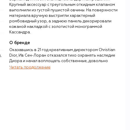
Крупный аксессуар с треугольным откидным клапаном
выполнили из густой пушистой овчины. На поверхности
материала вручную выстригли характерный
ромбовидный узор, а заднюю панель декорировали
кожаной накладкой с золотистой монограммой
Кассандра.
О бренде
Оказавшись в 21 год креативным директором Christian
Dior, Ив Сен-Лоран отказался тихо охранять наследие
Диора и начал воплощать собственные, довольно
радикальные для 1950-х идеи. Узнав, что руководство
Читать продолжение
бренда собирается его уволить, дизайнер открыл
собственный бренд, где смог развернуться на полную
мощность: ввести в моду понятие «унисекс» и прет-а-
порте, одеть женщин в «мужской» смокинг, начать
переносить в коллекции образы из мировой
художественной культуры, например геометрические
фигуры с полотен Мондриана.
В коллекциях Сен-Лорана смелые и новаторские
решения не просто разрушали старые стандарты, но и
немедленно задавали новые. После его смерти бренд