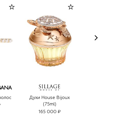
волос
Духи House Bijoux
Браслет
(75ml)
₽
98 150 ₽
165 000 ₽