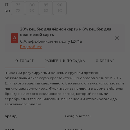
IT
75
80
85
90
75
80
85
90
RU
20% кешбэк для чёрной карты и 8% кешбэк для
оранжевой карты
С Альфа-Банком на карту ЦУМа
Подробнее
О ТОВАРЕ
РАЗМЕРЫ И ПОСАДКА
О БРЕНДЕ
Широкий регулируемый ремень с крупной пряжкой –
обязательный аксессуар хрестоматийных образов в стиле 1970-х.
Для такого изделия сдержанного бежевого оттенка использовали
мягкую фактурную кожу. Фурнитуру выполнили в форме эмблемы
бренда из легкого ювелирного сплава, который покрыли
серебристым гальваническим напылением и отполировали до
зеркального блеска.
Бренд
Giorgio Armani