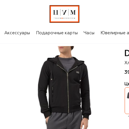
Аксессуары
Подарочные карты
Часы
Ювелирные а
D
Х
3
Ц