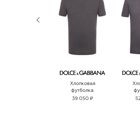
Хлопковая
Хл
футболка
фу
39 050 ₽
5