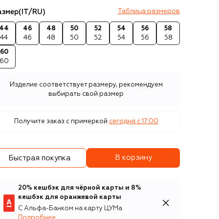
азмер
(IT/RU)
Таблица размеров
44
46
48
50
52
54
56
58
44
46
48
50
52
54
56
58
60
60
Изделие соответствует размеру, рекомендуем
выбирать свой размер
Получите заказ с примеркой
сегодня c 17:00
В корзину
Быстрая покупка
20% кешбэк для чёрной карты и 8%
кешбэк для оранжевой карты
С Альфа-Банком на карту ЦУМа
Подробнее