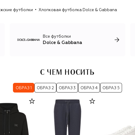
необычных материалов, например бархата и твида,
жские футболки
Хлопковая футболка Dolce & Gabbana
кожаными куртками, актуальным трикотажем и огромным
ассортиментом обуви. Имя дуэта также носят коллекция
для детей, косметика и парфюмерия, кроме того, каждый
год Dolce & Gabbana представляют коллекцию от-кутюр
и линию высокого ювелирного искусства Alta Moda.
Все футболки
Dolce & Gabbana
С ЧЕМ НОСИТЬ
ОБРАЗ 1
ОБРАЗ 2
ОБРАЗ 3
ОБРАЗ 4
ОБРАЗ 5