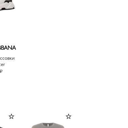
ссовки
er
 ₽