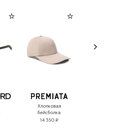
Хлопковая
Парфюмерная вода
бейсболка
Oud (50ml)
₽
14 350 ₽
22 400 ₽