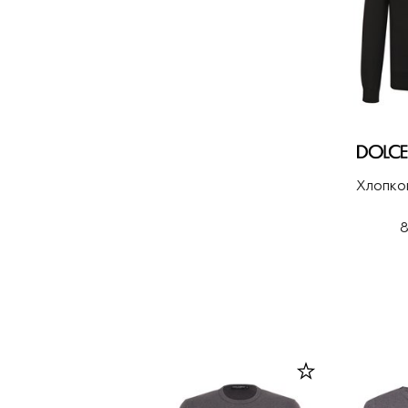
Хлопко
8