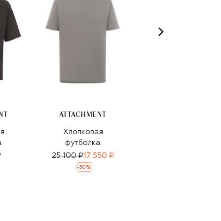
NT
ATTACHMENT
я
Хлопковая
Хлопковая
а
футболка
футболка
₽
25 100 ₽
17 550 ₽
45 950 ₽
-
30
%