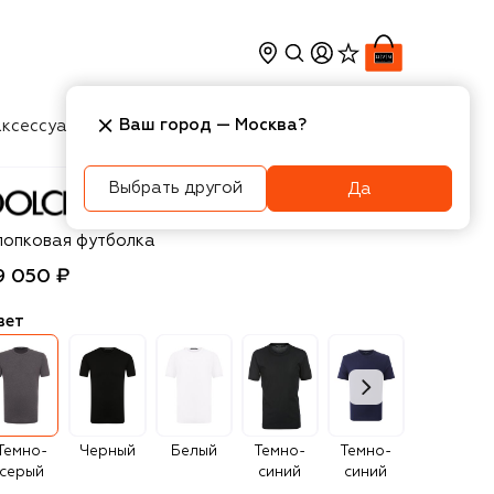
Ваш город —
Москва
?
ксессуары
Косметика
Интерьер
Новости
Выбрать другой
Да
olce & Gabbana
лопковая футболка
9 050 ₽
вет
Темно-
Черный
Белый
Темно-
Темно-
Темно-
серый
синий
синий
синий