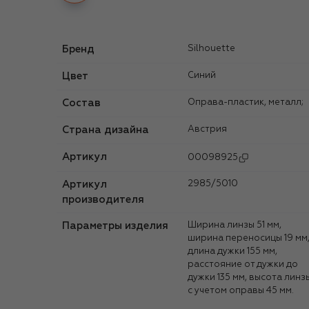
Бренд
Silhouette
Цвет
Синий
Состав
Оправа-пластик, металл;
Страна дизайна
Австрия
Артикул
00098925
Артикул
2985/5010
производителя
Параметры изделия
Ширина линзы 51 мм,
ширина переносицы 19 мм
длина дужки 155 мм,
расстояние от дужки до
дужки 135 мм, высота линз
с учетом оправы 45 мм.