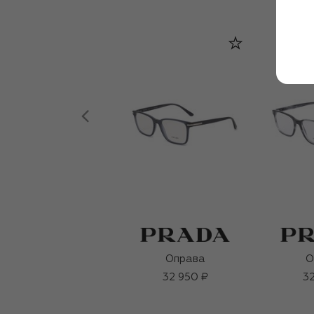
Оправа
О
32 950 ₽
32