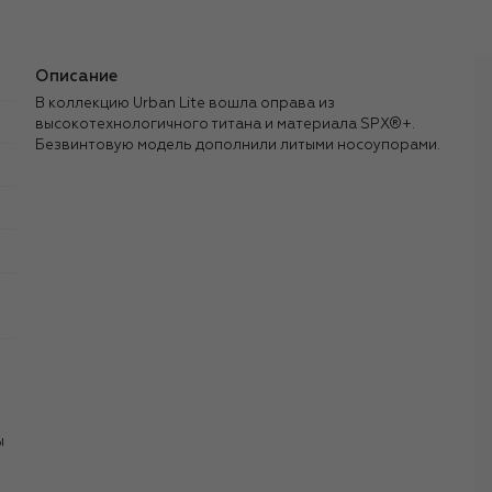
Описание
В коллекцию Urban Lite вошла оправа из
высокотехнологичного титана и материала SPX®+.
Безвинтовую модель дополнили литыми носоупорами.
,
ы