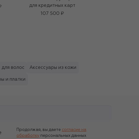
для кредитных карт
путешествий
₽
Backelite Travel
107 500 ₽
Spray
5 100 ₽
 для волос
Аксессуары из кожи
ы и платки
Продолжая, вы даете
согласие на
е
обработку
персональных данных