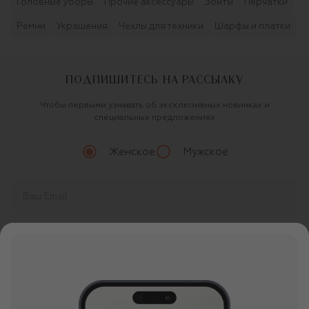
Головные уборы
Прочие аксессуары
Зонты
Перчатки
Ремни
Украшения
Чехлы для техники
Шарфы и платки
ПОДПИШИТЕСЬ НА РАССЫЛКУ
Чтобы первыми узнавать об эксклюзивных новинках и
специальных предложениях
Женское
Мужское
Продолжая, вы даете
согласие
на обработку
персональных данных
О ЦУМ