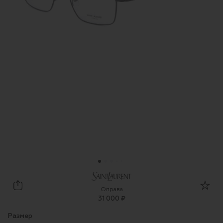
Saint Laurent
Оправа
31 000 ₽
Размер