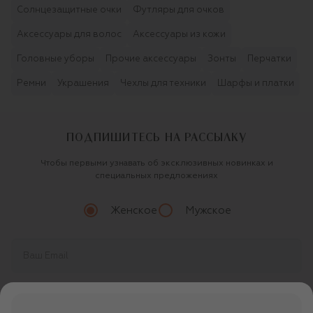
Солнцезащитные очки
Футляры для очков
Аксессуары для волос
Аксессуары из кожи
Головные уборы
Прочие аксессуары
Зонты
Перчатки
Ремни
Украшения
Чехлы для техники
Шарфы и платки
ПОДПИШИТЕСЬ НА РАССЫЛКУ
Чтобы первыми узнавать об эксклюзивных новинках и
специальных предложениях
Женское
Мужское
Продолжая, вы даете
согласие
на обработку
персональных данных