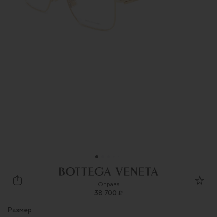
Bottega Veneta
Оправа
38 700 ₽
Размер