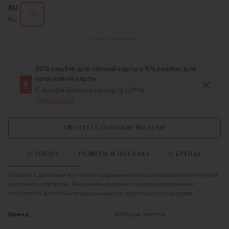
RU
58
RU
Нет в наличии
20% кешбэк для чёрной карты и 8% кешбэк для
оранжевой карты
С Альфа-Банком на карту ЦУМа
Подробнее
СМОТРЕТЬ ПОХОЖИЕ МОДЕЛИ
О ТОВАРЕ
РАЗМЕРЫ И ПОСАДКА
О БРЕНДЕ
Оправу с двойным мостом и подвижными носоупорами выполнили
из тонкого металла. Фирменные дужки с выгравированным
логотипом дополнили заушникам из черепахового ацетата.
Бренд
Bottega Veneta