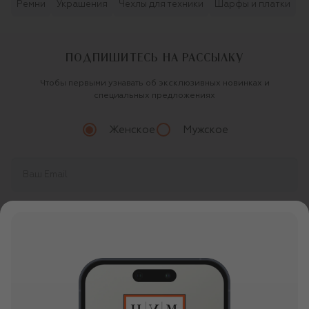
Ремни
Украшения
Чехлы для техники
Шарфы и платки
ПОДПИШИТЕСЬ НА РАССЫЛКУ
Чтобы первыми узнавать об эксклюзивных новинках и
специальных предложениях
Женское
Мужское
Продолжая, вы даете
согласие
на обработку
персональных данных
О ЦУМ
О магазине
ОНЛАЙН ПОКУПКИ