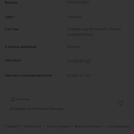
Бренд
EYEPETIZER
Цвет
Черный
Состав
Оправа-ацетат, металл; Линзы-
поликарбонат;
Страна дизайна
Италия
Артикул
00085821
Артикул производителя
GLIDE A-1-27
Добавить в любимые бренды
Главная
Женское
Аксессуары
Женские очки
Солнцезащитн