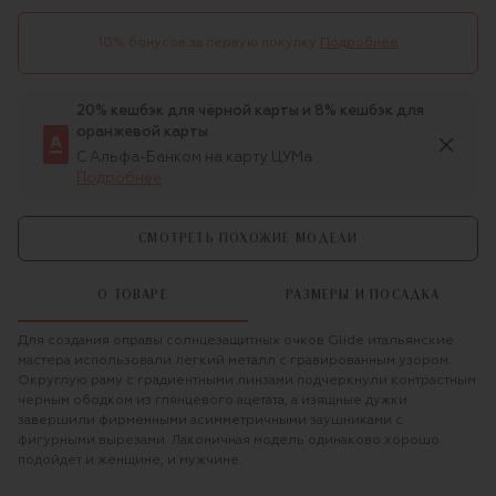
10% бонусов за первую покупку
Подробнее
20% кешбэк для чёрной карты и 8% кешбэк для
оранжевой карты
С Альфа-Банком на карту ЦУМа
Подробнее
СМОТРЕТЬ ПОХОЖИЕ МОДЕЛИ
О ТОВАРЕ
РАЗМЕРЫ И ПОСАДКА
Для создания оправы солнцезащитных очков Glide итальянские
мастера использовали легкий металл с гравированным узором.
Округлую раму с градиентными линзами подчеркнули контрастным
черным ободком из глянцевого ацетата, а изящные дужки
завершили фирменными асимметричными заушниками с
фигурными вырезами. Лаконичная модель одинаково хорошо
подойдет и женщине, и мужчине.