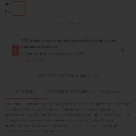
IT
56
RU
Нет в наличии
20% кешбэк для чёрной карты и 8% кешбэк для
оранжевой карты
С Альфа-Банком на карту ЦУМа
Подробнее
СМОТРЕТЬ ПОХОЖИЕ МОДЕЛИ
О ТОВАРЕ
РАЗМЕРЫ И ПОСАДКА
О БРЕНДЕ
Эти очки — удачное решение для тех, кто много времени проводит
за цифровыми устройствами. Модель дополнена линзами с
покрытием blue block, которые блокируют синий свет, исходящий
от экранов, и снижают тем самым нагрузку на глаза. Оправу
выполнили из премиального итальянского ацетата, который
отличается высокой прочностью.