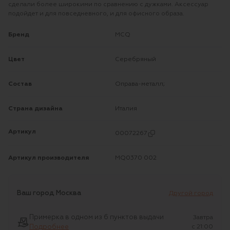
сделали более широкими по сравнению с дужками. Аксессуар
подойдет и для повседневного, и для офисного образа.
Бренд
MCQ
Цвет
Серебряный
Состав
Оправа-металл;
Страна дизайна
Италия
Артикул
00072267
Артикул производителя
MQ0370 002
Ваш город
Москва
Другой город
Примерка в одном из 6 пунктов выдачи
Завтра
Подробнее
c 21:00