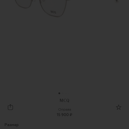
MCQ
MCQ
Оправа
15 900 ₽
Размер