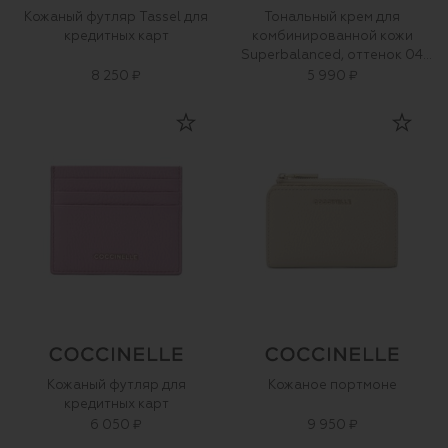
Кожаный футляр Tassel для
Тональный крем для
кредитных карт
комбинированной кожи
Superbalanced, оттенок 04
(30ml)
8 250 ₽
5 990 ₽
Кожаный футляр для
Кожаное портмоне
кредитных карт
6 050 ₽
9 950 ₽