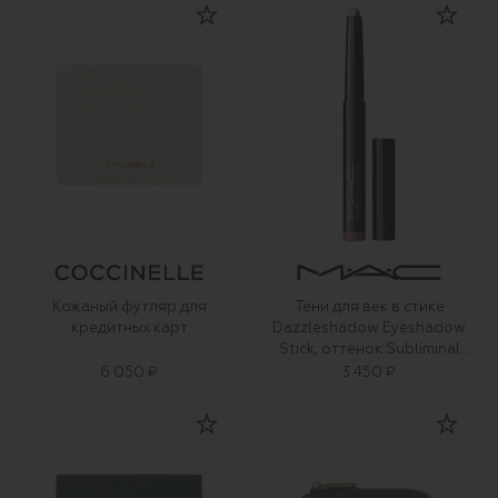
Кожаный футляр для
Тени для век в стике
кредитных карт
Dazzleshadow Eyeshadow
Stick, оттенок Subliminal
Spark (1,6g)
6 050 ₽
3 450 ₽