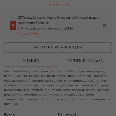
Нет в наличии
20% кешбэк для чёрной карты и 8% кешбэк для
оранжевой карты
С Альфа-Банком на карту ЦУМа
Подробнее
СМОТРЕТЬ ПОХОЖИЕ МОДЕЛИ
О ТОВАРЕ
РАЗМЕРЫ И ПОСАДКА
Овальное блюдо из коллекции Eventail Vert украсили узором,
напоминающим раскрытый веер. Мотив, вдохновленный посудой
бренда, которой сервировали столы в монарших домах, получил
особый объем за счет тщательно подобранных оттенков. Рисунок,
выполненный в изумрудном и травянисто-зеленом цветах, только
подчеркнул утонченность лиможского фарфора, а чтобы
золотистый орнамент заблестел ярче, его бережно отполировали
вручную.
Бренд
Bernardaud