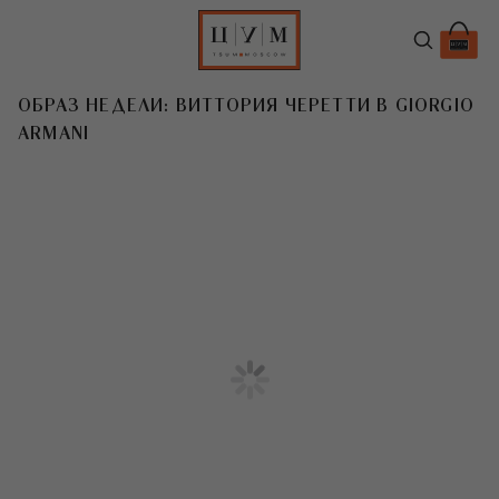
ОБРАЗ НЕДЕЛИ: ВИТТОРИЯ ЧЕРЕТТИ В GIORGIO
ARMANI
T
Итальянская супермодель выбрала
идеальную летнюю интерпретацию
классического брючного костюма