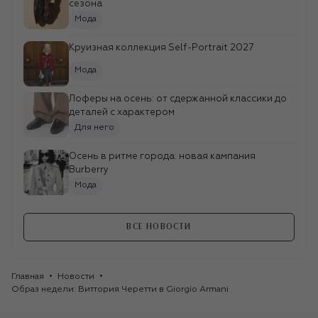
Солнцезащитные
сезона
очки
Мода
49 950 ₽
Круизная коллекция Self-Portrait 2027
Мода
Лоферы на осень: от сдержанной классики до
деталей с характером
Для него
Осень в ритме города: новая кампания
Burberry
Мода
ВСЕ НОВОСТИ
Главная
Новости
Образ недели: Виттория Черетти в Giorgio Armani