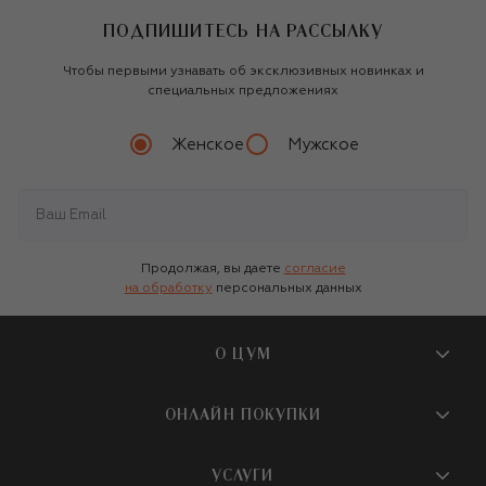
ПОДПИШИТЕСЬ НА РАССЫЛКУ
Чтобы первыми узнавать об эксклюзивных новинках и
специальных предложениях
Женское
Мужское
Продолжая, вы даете
согласие
на обработку
персональных данных
О ЦУМ
О магазине
ОНЛАЙН ПОКУПКИ
Новости и события
GIORGIO ARMANI
Шелковые брюки
Вопросы и ответы
УСЛУГИ
Бутики и ПВЗ ЦУМ
215 000 ₽