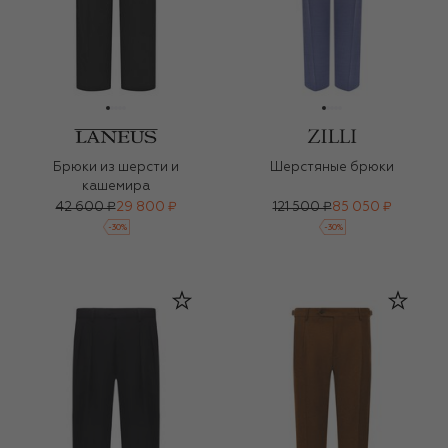
Брюки из шерсти и
Шерстяные брюки
кашемира
42 600 ₽
29 800 ₽
121 500 ₽
85 050 ₽
-
30
%
-
30
%