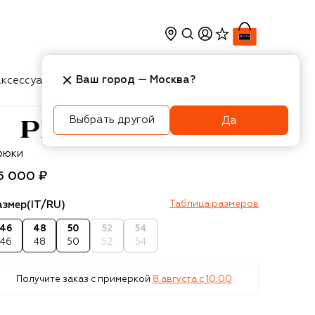
Ваш город —
Москва
?
ксессуары
Косметика
Интерьер
Новости
Выбрать другой
Да
rada
рюки
5 000 ₽
азмер
(IT/RU)
Таблица размеров
46
48
50
52
54
46
48
50
52
54
Получите заказ с примеркой
8 августа c 10:00