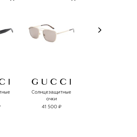
тные
Солнцезащитные
Парфюмерная вода
очки
The Moon (100ml)
₽
41 500 ₽
103 900 ₽