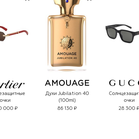
езащитные
Духи Jubilation 40
Солнцезащи
очки
(100ml)
очки
0 000 ₽
86 130 ₽
28 300 