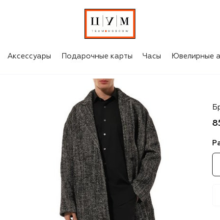
Аксессуары
Подарочные карты
Часы
Ювелирные а
P
Б
8
Р