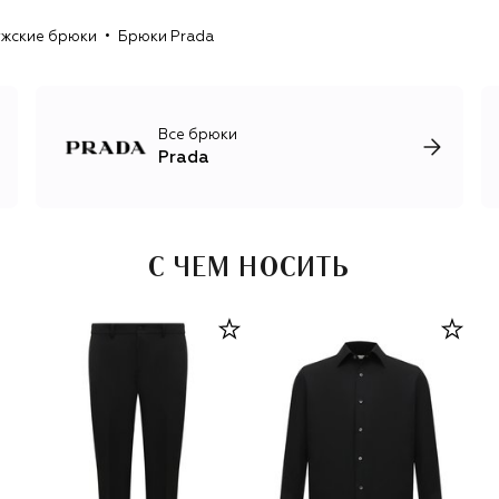
рюкзака Vela в 1984 году, перевернула представление
жские брюки
Брюки Prada
об уместности материалов: превратив вещь из
утилитарного материала в объект желания, Прада
показала, что ценность предмета может обеспечивать
не его себестоимость, а дизайнерская идея.
Все брюки
С 1993 года Prada курирует фонд современного
Prada
искусства, поддерживающий художников и
архитекторов. В 2019 году бренд запустил проект Re-
Nylon, в рамках которого выпускает изделия из
переработанного нейлона, сотрудничает с National
Geographic и создает документальные фильмы о
С ЧЕМ НОСИТЬ
глобальных проблемах в окружающей среде и
меняющихся на них взглядах нового поколения.