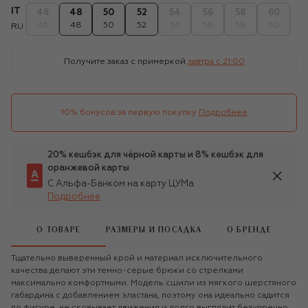
IT
46
48
50
52
54
56
58
60
46
48
50
52
54
56
58
60
RU
Получите заказ с примеркой
завтра c 21:00
10% бонусов за первую покупку
Подробнее
20% кешбэк для чёрной карты и 8% кешбэк для
оранжевой карты
С Альфа-Банком на карту ЦУМа
Подробнее
О ТОВАРЕ
РАЗМЕРЫ И ПОСАДКА
О БРЕНДЕ
Тщательно выверенный крой и материал исключительного
качества делают эти темно-серые брюки со стрелками
максимально комфортными. Модель сшили из мягкого шерстяного
габардина с добавлением эластана, поэтому она идеально садится
по фигуре, не сковывает движения и долго выглядит безупречно.