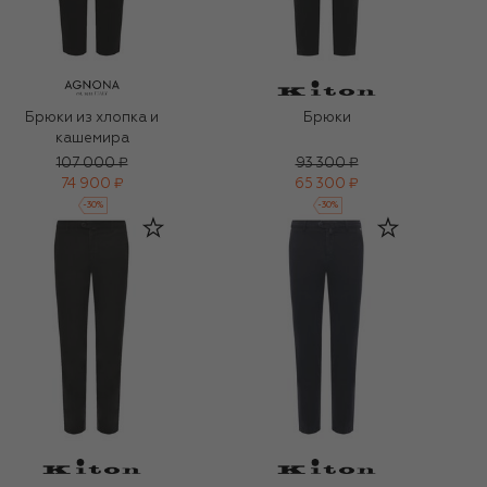
Брюки из хлопка и
Брюки
кашемира
107 000 ₽
93 300 ₽
74 900 ₽
65 300 ₽
-
30
%
-
30
%