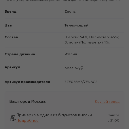
Бренд
Zegna
Цвет
Темно-серый
Состав
Шерсть: 54%; Полиэстер: 45%;
Эластан (Полиуретан): 1%;
Страна дизайна
Италия
Артикул
6833167
Артикул производителя
7ZF063A7/7FNAC2
Ваш город
Москва
Другой город
Примерка в одном из 6 пунктов выдачи
Завтра
Подробнее
c 21:00