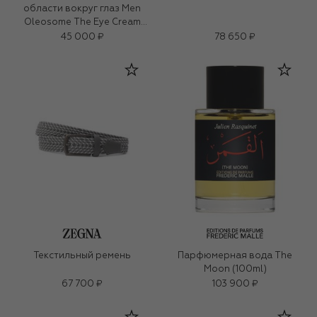
области вокруг глаз Men
Oleosome The Eye Cream
(15ml)
45 000 ₽
78 650 ₽
Текстильный ремень
Парфюмерная вода The
Moon (100ml)
67 700 ₽
103 900 ₽