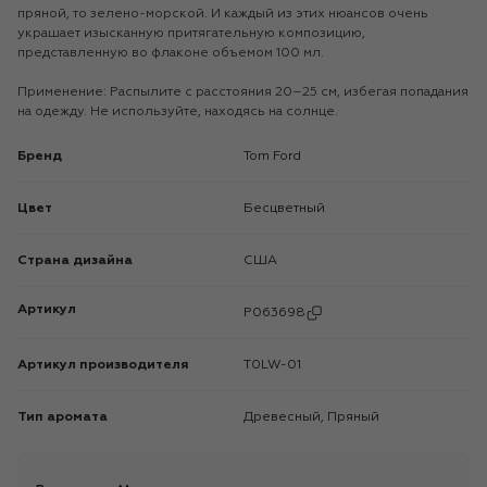
пряной, то зелено-морской. И каждый из этих нюансов очень
украшает изысканную притягательную композицию,
представленную во флаконе объемом 100 мл.
Применение: Распылите с расстояния 20–25 см, избегая попадания
на одежду. Не используйте, находясь на солнце.
Бренд
Tom Ford
Цвет
Бесцветный
Страна дизайна
США
Артикул
P063698
Артикул производителя
T0LW-01
Тип аромата
Древесный, Пряный