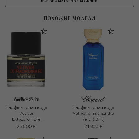
ВСЕ АРОМАТЫ ДЛЯ МУЖЧИН
ПОХОЖИЕ МОДЕЛИ
Парфюмерная вода
Парфюмерная вода
Vetiver
Vetiver d haiti au the
Extraordinaire
vert (50ml)
(50ml)
26 800 ₽
24 850 ₽