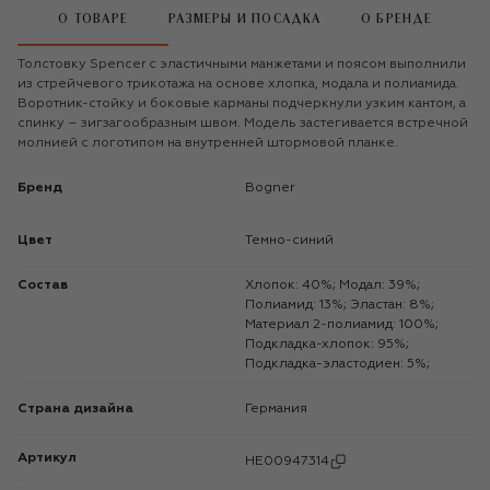
О ТОВАРЕ
РАЗМЕРЫ И ПОСАДКА
О БРЕНДЕ
Толстовку Spencer с эластичными манжетами и поясом выполнили
из стрейчевого трикотажа на основе хлопка, модала и полиамида.
Воротник-стойку и боковые карманы подчеркнули узким кантом, а
спинку – зигзагообразным швом. Модель застегивается встречной
молнией с логотипом на внутренней штормовой планке.
Бренд
Bogner
Цвет
Темно-синий
Состав
Хлопок: 40%; Модал: 39%;
Полиамид: 13%; Эластан: 8%;
Материал 2-полиамид: 100%;
Подкладка-хлопок: 95%;
Подкладка-эластодиен: 5%;
Страна дизайна
Германия
Артикул
HE00947314