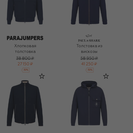
Хлопковая
Толстовка из
толстовка
вискозы
38 800 ₽
58 950 ₽
27 150 ₽
41 250 ₽
-
30
%
-
30
%