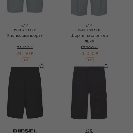
Хлопковые шорты
Шорты из хлопка и
льна
35 100 ₽
37 200 ₽
24 550 ₽
26 050 ₽
-
30
%
-
30
%