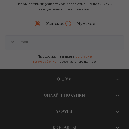
Чтобы первыми узнавать об эксклюзивных новинках и
специальных предложениях
Женское
Мужское
Продолжая, вы даете
согласие
на обработку
персональных данных
О ЦУМ
О магазине
ОНЛАЙН ПОКУПКИ
Новости и события
Вопросы и ответы
УСЛУГИ
Бутики и ПВЗ ЦУМ
Мобильное приложение
Контакты
Шопинг-сервисы
КОНТАКТЫ
Доставка