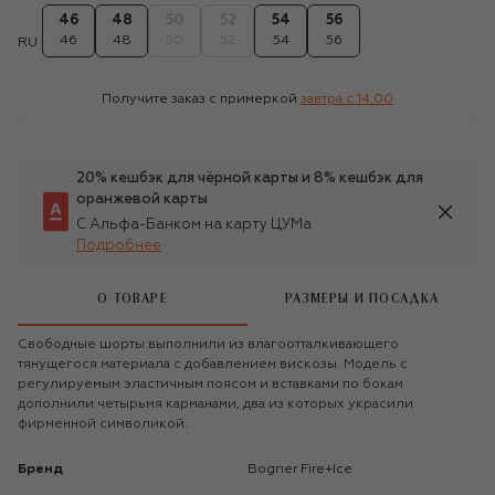
46
48
50
52
54
56
46
48
50
52
54
56
RU
Получите заказ с примеркой
завтра c 14:00
20% кешбэк для чёрной карты и 8% кешбэк для
оранжевой карты
С Альфа-Банком на карту ЦУМа
Подробнее
О ТОВАРЕ
РАЗМЕРЫ И ПОСАДКА
Свободные шорты выполнили из влагоотталкивающего
тянущегося материала с добавлением вискозы. Модель с
регулируемым эластичным поясом и вставками по бокам
дополнили четырьмя карманами, два из которых украсили
фирменной символикой.
Бренд
Bogner Fire+Ice