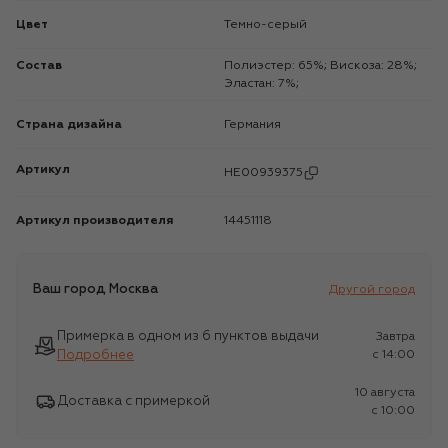
Цвет
Темно-серый
Состав
Полиэстер: 65%; Вискоза: 28%;
Эластан: 7%;
Страна дизайна
Германия
Артикул
HE00939375
Артикул производителя
14451118
Ваш город
Москва
Другой город
Примерка в одном из 6 пунктов выдачи
Завтра
Подробнее
c 14:00
10 августа
Доставка с примеркой
c 10:00