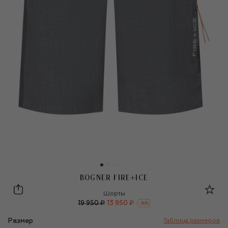
BOGNER FIRE+ICE
Bogner Fire+Ice
Шорты
19 950 ₽
13 950 ₽
-
30
%
Размер
Таблица размеров