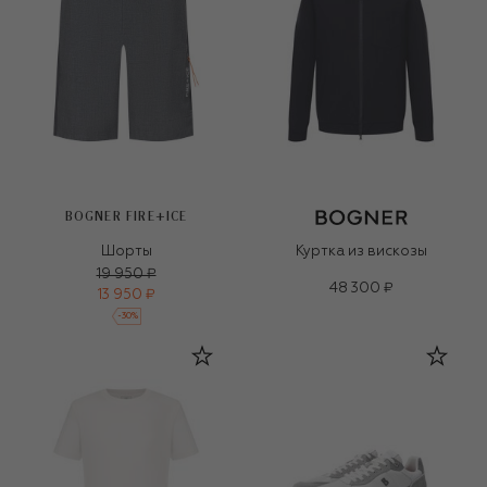
BOGNER FIRE+ICE
Шорты
Куртка из вискозы
19 950 ₽
48 300 ₽
13 950 ₽
-
30
%